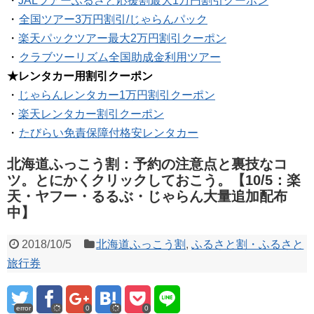
・
JALツアーふるさと応援割最大1万円割引クーポン
・
全国ツアー3万円割引/じゃらんパック
・
楽天パックツアー最大2万円割引クーポン
・
クラブツーリズム全国助成金利用ツアー
★レンタカー用割引クーポン
・
じゃらんレンタカー1万円割引クーポン
・
楽天レンタカー割引クーポン
・
たびらい免責保障付格安レンタカー
北海道ふっこう割：予約の注意点と裏技なコ
ツ。とにかくクリックしておこう。【10/5：楽
天・ヤフー・るるぶ・じゃらん大量追加配布
中】
2018/10/5
北海道ふっこう割
,
ふるさと割・ふるさと
旅行券
error
0
0