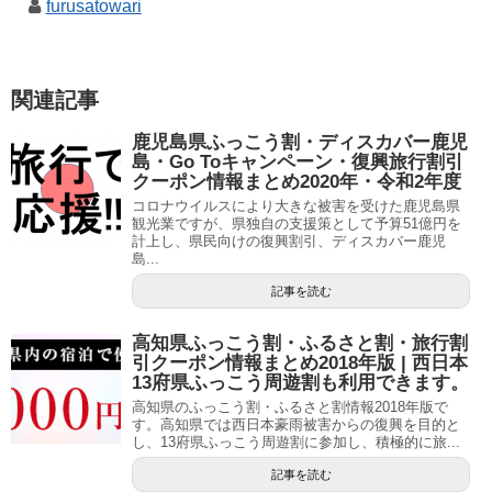
furusatowari
関連記事
鹿児島県ふっこう割・ディスカバー鹿児
島・Go Toキャンペーン・復興旅行割引
クーポン情報まとめ2020年・令和2年度
コロナウイルスにより大きな被害を受けた鹿児島県
観光業ですが、県独自の支援策として予算51億円を
計上し、県民向けの復興割引、ディスカバー鹿児
島...
記事を読む
高知県ふっこう割・ふるさと割・旅行割
引クーポン情報まとめ2018年版 | 西日本
13府県ふっこう周遊割も利用できます。
高知県のふっこう割・ふるさと割情報2018年版で
す。高知県では西日本豪雨被害からの復興を目的と
し、13府県ふっこう周遊割に参加し、積極的に旅...
記事を読む