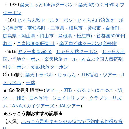
・10/30:
楽天もっとTokyoクーポン
・
楽天0のつく日5%オフ
クーポン
・10/1:
じゃらん秋セールクーポン
・
じゃらん自治体クーポ
ン(長野市・南知多町・三重県・橿原市・彦根市・白浜町・
広島県・岡山県・岡山市・島根県・松江市)
・
首都圏5000円
割引
・
ご当地3000円割引
・
楽天自治体クーポン(彦根他)
・9/18:
ヤフー東京GoTo
・
じゃらん秋クーポン
・
じゃらん全
国ご当地クーポン
・
楽天秋旅セール
・
るるぶ全国人気宿割
引クーポン
・
relux秋旅クーポン
Go To割引:
楽天トラベル
・
じゃらん
・
JTB宿泊・ツアー
・
d
トラベル
・
一休
★:Go To割引販売中(
ヤフー
・
JTB
・
るるぶ
・
ゆこゆこ
・
近
ツー
・
HIS
・
日本旅行
・
ジェイトリップ
・
クラブツーリズ
ム
・
ANAスカイツアーズ
・
JALツアー
)
★ふっこう割おすすめ記事★
【人気】
ふっこう割をキャンセル待ちで予約するお得な方