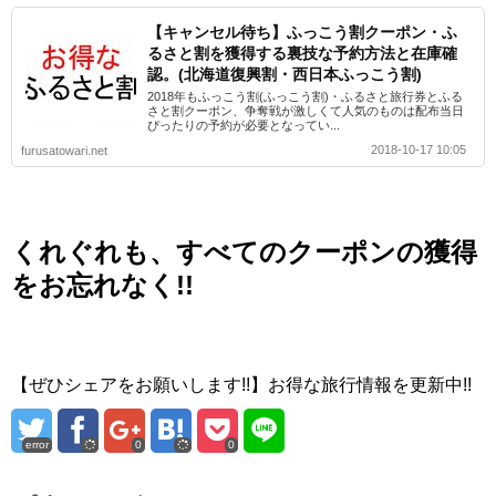
【キャンセル待ち】ふっこう割クーポン・ふ
るさと割を獲得する裏技な予約方法と在庫確
認。(北海道復興割・西日本ふっこう割)
2018年もふっこう割(ふっこう割)・ふるさと旅行券とふる
さと割クーポン、争奪戦が激しくて人気のものは配布当日
ぴったりの予約が必要となってい...
2018-10-17 10:05
furusatowari.net
くれぐれも、すべてのクーポンの獲得
をお忘れなく!!
【ぜひシェアをお願いします!!】お得な旅行情報を更新中!!
error
0
0