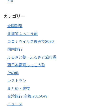
引!!
カテゴリー
全国割引
北海道ふっこう割
コロナウイルス復興割2020
国内旅行
ふるさと割・ふるさと旅行券
西日本豪雨ふっこう割
その他
レストラン
まとめ・裏技
台湾旅行(高雄)2015GW
ニュース