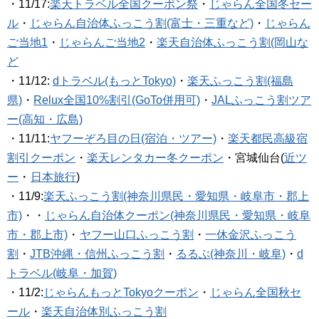
・11/17:
楽天トラベル全国クーポン祭
・
じゃらん全国冬セー
ル
・
じゃらん自治体ふっこう割(富士・三重など)
・
じゃらん
ご当地1
・
じゃらんご当地2
・
楽天自治体ふっこう割(岡山な
ど
・11/12:
dトラベル(もっとTokyo)
・
楽天ふっこう割(福島
県)
・
Relux全国10%割引(GoTo併用可)
・
JALふっこう割ツア
ー(高知・広島)
・11/11:
ヤフーぞろ目の日(宿泊・ツアー)
・
楽天都民高級宿
割引クーポン
・
楽天レンタカー冬クーポン
・宮城仙台(
近ツ
ー
・
日本旅行
)
・11/9:
楽天ふっこう割(神奈川県民・愛知県・岐阜市・郡上
市)
・・
じゃらん自治体クーポン(神奈川県民・愛知県・岐阜
市・郡上市)
・
ヤフー山口ふっこう割
・
一休金沢ふっこう
割
・
JTB沖縄・信州ふっこう割
・
るるぶ(神奈川・岐阜)
・
d
トラベル(岐阜・加賀)
・11/2:
じゃらんもっとTokyoクーポン
・
じゃらん全国秋セ
ール
・
楽天自治体別ふっこう割