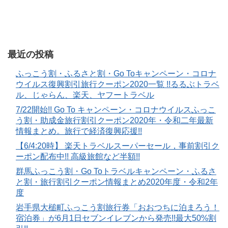
最近の投稿
ふっこう割・ふるさと割・Go Toキャンペーン・コロナ
ウイルス復興割引旅行クーポン2020一覧 !!るるぶトラベ
ル、じゃらん、楽天、ヤフートラベル
7/22開始!! Go To キャンペーン・コロナウイルスふっこ
う割・助成金旅行割引クーポン2020年・令和二年最新
情報まとめ。旅行で経済復興応援!!
【6/4:20時】 楽天トラベルスーパーセール，事前割引ク
ーポン配布中!! 高級旅館など半額!!
群馬ふっこう割・Go Toトラベルキャンペーン・ふるさ
と割・旅行割引クーポン情報まとめ2020年度・令和2年
度
岩手県大槌町ふっこう割旅行券「おおつちに泊まろう！
宿泊券」が6月1日セブンイレブンから発売!!最大50%割