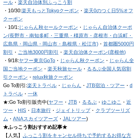
ール
・
楽天自治体別ふっこう割
・10/30:
楽天もっとTokyoクーポン
・
楽天0のつく日5%オフ
クーポン
・10/1:
じゃらん秋セールクーポン
・
じゃらん自治体クーポ
ン(長野市・南知多町・三重県・橿原市・彦根市・白浜町・
広島県・岡山県・岡山市・島根県・松江市)
・
首都圏5000円
割引
・
ご当地3000円割引
・
楽天自治体クーポン(彦根他)
・9/18:
ヤフー東京GoTo
・
じゃらん秋クーポン
・
じゃらん全
国ご当地クーポン
・
楽天秋旅セール
・
るるぶ全国人気宿割
引クーポン
・
relux秋旅クーポン
Go To割引:
楽天トラベル
・
じゃらん
・
JTB宿泊・ツアー
・
d
トラベル
・
一休
★:Go To割引販売中(
ヤフー
・
JTB
・
るるぶ
・
ゆこゆこ
・
近
ツー
・
HIS
・
日本旅行
・
ジェイトリップ
・
クラブツーリズ
ム
・
ANAスカイツアーズ
・
JALツアー
)
★ふっこう割おすすめ記事★
【人気】
ふっこう割をキャンセル待ちで予約するお得な方