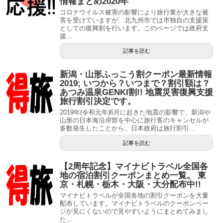
情報まとめ2020年
コロナウイルス被害の影響により旅行業が大きな被
害を受けていますが、北九州市では市独自の支援策
としての復興割を行います。このページでは政府支
援...
記事を読む
新潟・山形ふっこう割クーポン最新情報
2019; いつから？いつまで？割引額は？
あつみ温泉GENKI割!! 地震災害復興支援
旅行割引決定です。
2019年(令和元年)6月に起きた地震の影響で、新潟や
山形の日本海沿岸部を中心に旅行客のキャンセルが
多数発生したことから、日本政府は旅行割引...
記事を読む
【2周年記念】マイナビトラベル全国各
地の宿泊割引クーポンまとめ一覧。 東
京・札幌・栃木・大阪・大分配布中!!
マイナビトラベルが全国各地の割引クーポンを大量
配布しています。マイナビトラベルのクーポンペー
ジが見にくないので見やすいようにまとめてみまし
た...