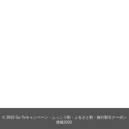
© 2015
Go Toキャンペーン・ふっこう割・ふるさと割・旅行割引クーポン
情報2020
.