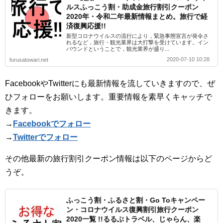
ルスふっこう割・助成金旅行割引クーポン
2020年・令和二年最新情報まとめ。旅行で経
済復興応援!!
新型コロナウイルスの流行により，緊急事態宣言が発令さ
れるなど，旅行・観光業界は大打撃を受けています。イン
バウンドということで，観光業界が盛り...
2020-07-10 10:28
furusatowari.net
FacebookやTwitterにも最新情報を流していきますので、ぜ
ひフォローをお願いします。重要情報を素早くキャッチで
きます。
→
Facebookでフォロー
→
Twitterでフォロー
その他最新の旅行割引クーポン情報は以下のページからど
うぞ。
ふっこう割・ふるさと割・Go Toキャンペー
ン・コロナウイルス復興割引旅行クーポン
2020一覧 !!るるぶトラベル、じゃらん、楽