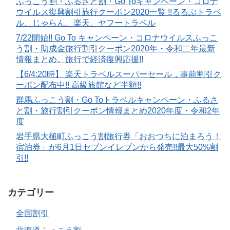
ふっこう割・ふるさと割・Go Toキャンペーン・コロナ
ウイルス復興割引旅行クーポン2020一覧 !!るるぶトラベ
ル、じゃらん、楽天、ヤフートラベル
7/22開始!! Go To キャンペーン・コロナウイルスふっこ
う割・助成金旅行割引クーポン2020年・令和二年最新
情報まとめ。旅行で経済復興応援!!
【6/4:20時】 楽天トラベルスーパーセール，事前割引ク
ーポン配布中!! 高級旅館など半額!!
群馬ふっこう割・Go Toトラベルキャンペーン・ふるさ
と割・旅行割引クーポン情報まとめ2020年度・令和2年
度
岩手県大槌町ふっこう割旅行券「おおつちに泊まろう！
宿泊券」が6月1日セブンイレブンから発売!!最大50%割
引!!
カテゴリー
全国割引