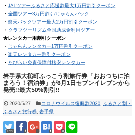
・
JALツアーふるさと応援割最大1万円割引クーポン
・
全国ツアー3万円割引/じゃらんパック
・
楽天パックツアー最大2万円割引クーポン
・
クラブツーリズム全国助成金利用ツアー
★レンタカー用割引クーポン
・
じゃらんレンタカー1万円割引クーポン
・
楽天レンタカー割引クーポン
・
たびらい免責保障付格安レンタカー
岩手県大槌町ふっこう割旅行券「おおつちに泊
まろう！宿泊券」が6月1日セブンイレブンから
発売!!最大50%割引!!
2020/5/27
コロナウイルス復興割2020
,
ふるさと割・
ふるさと旅行券
,
岩手県
error
0
0