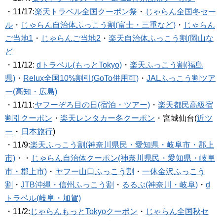
・11/17:
楽天トラベル全国クーポン祭
・
じゃらん全国冬セー
ル
・
じゃらん自治体ふっこう割(富士・三重など)
・
じゃらん
ご当地1
・
じゃらんご当地2
・
楽天自治体ふっこう割(岡山な
ど
・11/12:
dトラベル(もっとTokyo)
・
楽天ふっこう割(福島
県)
・
Relux全国10%割引(GoTo併用可)
・
JALふっこう割ツア
ー(高知・広島)
・11/11:
ヤフーぞろ目の日(宿泊・ツアー)
・
楽天都民高級宿
割引クーポン
・
楽天レンタカー冬クーポン
・宮城仙台(
近ツ
ー
・
日本旅行
)
・11/9:
楽天ふっこう割(神奈川県民・愛知県・岐阜市・郡上
市)
・・
じゃらん自治体クーポン(神奈川県民・愛知県・岐阜
市・郡上市)
・
ヤフー山口ふっこう割
・
一休金沢ふっこう
割
・
JTB沖縄・信州ふっこう割
・
るるぶ(神奈川・岐阜)
・
d
トラベル(岐阜・加賀)
・11/2:
じゃらんもっとTokyoクーポン
・
じゃらん全国秋セ