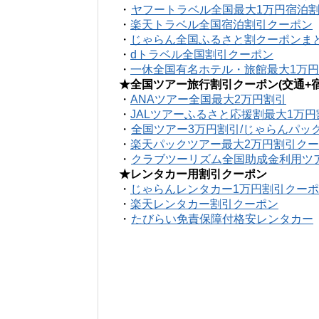
・
ヤフートラベル全国最大1万円宿泊
・
楽天トラベル全国宿泊割引クーポン
・
じゃらん全国ふるさと割クーポンま
・
dトラベル全国割引クーポン
・
一休全国有名ホテル・旅館最大1万
★全国ツアー旅行割引クーポン(交通+宿
・
ANAツアー全国最大2万円割引
・
JALツアーふるさと応援割最大1万
・
全国ツアー3万円割引/じゃらんパッ
・
楽天パックツアー最大2万円割引ク
・
クラブツーリズム全国助成金利用ツ
★レンタカー用割引クーポン
・
じゃらんレンタカー1万円割引クー
・
楽天レンタカー割引クーポン
・
たびらい免責保障付格安レンタカー