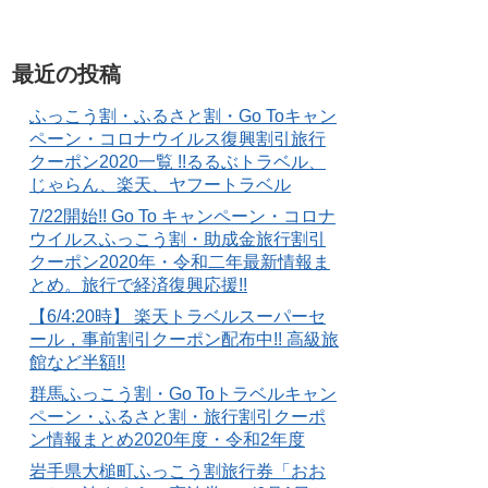
最近の投稿
ふっこう割・ふるさと割・Go Toキャン
ペーン・コロナウイルス復興割引旅行
クーポン2020一覧 !!るるぶトラベル、
じゃらん、楽天、ヤフートラベル
7/22開始!! Go To キャンペーン・コロナ
ウイルスふっこう割・助成金旅行割引
クーポン2020年・令和二年最新情報ま
とめ。旅行で経済復興応援!!
【6/4:20時】 楽天トラベルスーパーセ
ール，事前割引クーポン配布中!! 高級旅
館など半額!!
群馬ふっこう割・Go Toトラベルキャン
ペーン・ふるさと割・旅行割引クーポ
ン情報まとめ2020年度・令和2年度
岩手県大槌町ふっこう割旅行券「おお