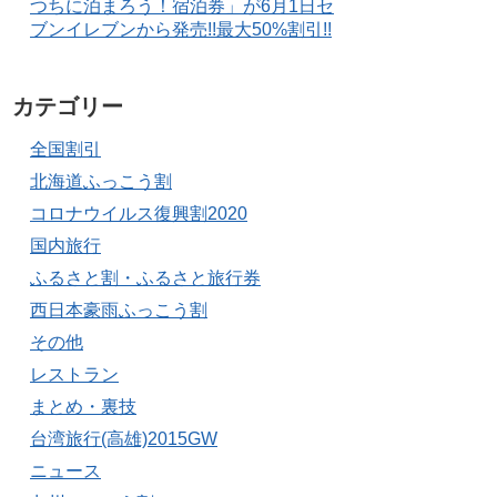
つちに泊まろう！宿泊券」が6月1日セ
ブンイレブンから発売!!最大50%割引!!
カテゴリー
全国割引
北海道ふっこう割
コロナウイルス復興割2020
国内旅行
ふるさと割・ふるさと旅行券
西日本豪雨ふっこう割
その他
レストラン
まとめ・裏技
台湾旅行(高雄)2015GW
ニュース