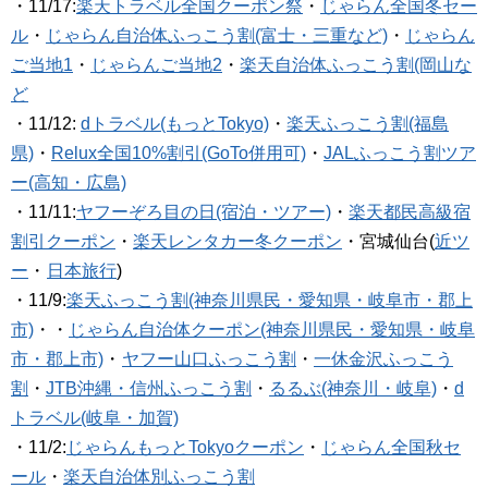
・11/17:
楽天トラベル全国クーポン祭
・
じゃらん全国冬セー
ル
・
じゃらん自治体ふっこう割(富士・三重など)
・
じゃらん
ご当地1
・
じゃらんご当地2
・
楽天自治体ふっこう割(岡山な
ど
・11/12:
dトラベル(もっとTokyo)
・
楽天ふっこう割(福島
県)
・
Relux全国10%割引(GoTo併用可)
・
JALふっこう割ツア
ー(高知・広島)
・11/11:
ヤフーぞろ目の日(宿泊・ツアー)
・
楽天都民高級宿
割引クーポン
・
楽天レンタカー冬クーポン
・宮城仙台(
近ツ
ー
・
日本旅行
)
・11/9:
楽天ふっこう割(神奈川県民・愛知県・岐阜市・郡上
市)
・・
じゃらん自治体クーポン(神奈川県民・愛知県・岐阜
市・郡上市)
・
ヤフー山口ふっこう割
・
一休金沢ふっこう
割
・
JTB沖縄・信州ふっこう割
・
るるぶ(神奈川・岐阜)
・
d
トラベル(岐阜・加賀)
・11/2:
じゃらんもっとTokyoクーポン
・
じゃらん全国秋セ
ール
・
楽天自治体別ふっこう割