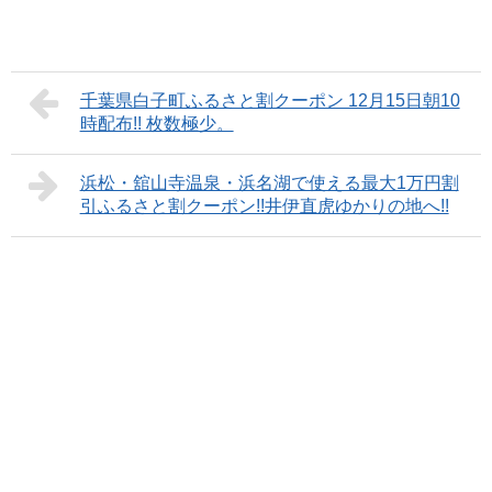
千葉県白子町ふるさと割クーポン 12月15日朝10
時配布!! 枚数極少。
浜松・舘山寺温泉・浜名湖で使える最大1万円割
引ふるさと割クーポン!!井伊直虎ゆかりの地へ!!