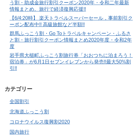
う割・助成金旅行割引クーポン2020年・令和二年最新
情報まとめ。旅行で経済復興応援!!
【6/4:20時】 楽天トラベルスーパーセール，事前割引ク
ーポン配布中!! 高級旅館など半額!!
群馬ふっこう割・Go Toトラベルキャンペーン・ふるさ
と割・旅行割引クーポン情報まとめ2020年度・令和2年
度
岩手県大槌町ふっこう割旅行券「おおつちに泊まろう！
宿泊券」が6月1日セブンイレブンから発売!!最大50%割
引!!
カテゴリー
全国割引
北海道ふっこう割
コロナウイルス復興割2020
国内旅行