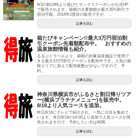
9/3の朝10時より箱ぴたサンクスクーポンが公式HP
で販売されます。箱根の主要旅館が最大30%割引で
宿泊可能。2018年2度目の販売ですが、...
記事を読む
箱たびキャンペーン!!最大3万円宿泊割
引クーポン先着順配布中。 おすすめの
温泉旅館情報も紹介。
るるぶトラベルより、箱根の対象温泉施設で使用で
きる最大3万円割引クーポンを配布中です。人気の箱
根エリアに加えて配布枚数が少ないですので、予
約...
記事を読む
神奈川県横浜市がふるさと割日帰りツア
ー(横浜プラチナメニュー)を販売中。
8/19より人気コースを追加。
昨日8/18にテレビで紹介され、一気に注目を集めて
います。本日8/19の14:00より追加で人気コースが発
売されますので、予約したい方は時間...
記事を読む