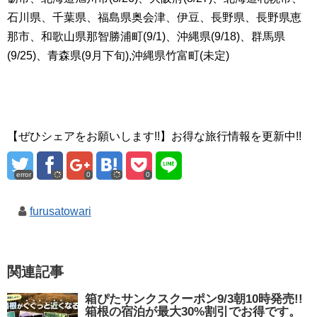
石川県、千葉県、福島県奥会津、伊豆、長野県、長野県恵
那市、和歌山県那智勝浦町(9/1)、沖縄県(9/18)、群馬県
(9/25)、青森県(9月下旬),沖縄県竹富町(未定)
【ぜひシェアをお願いします!!】お得な旅行情報を更新中!!
error
0
0
furusatowari
関連記事
箱ぴたサンクスクーポン9/3朝10時発売!!
箱根の宿泊が最大30%割引でお得です。