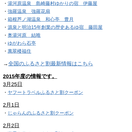
・
湯河原温泉 島崎藤村ゆかりの宿 伊藤屋
・
強羅温泉 強羅花扇
・
箱根芦ノ湖温泉 和心亭 豊月
・
源泉と明治15年創業の歴史あるゆ宿 藤田屋
・
奥湯河原 結唯
・
ゆがわら石亭
・
萬翠楼福住
→
全国のふるさと割最新情報はこちら
2015年度の情報です。
3月25日
・
ヤフートラベルふるさと割クーポン
2月1日
・
じゃらんのふるさと割クーポン
2月2日