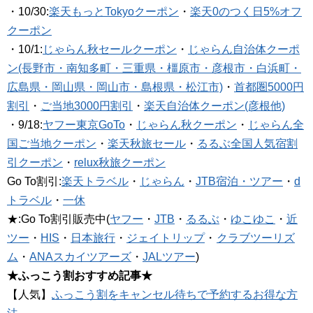
・10/30:
楽天もっとTokyoクーポン
・
楽天0のつく日5%オフ
クーポン
・10/1:
じゃらん秋セールクーポン
・
じゃらん自治体クーポ
ン(長野市・南知多町・三重県・橿原市・彦根市・白浜町・
広島県・岡山県・岡山市・島根県・松江市)
・
首都圏5000円
割引
・
ご当地3000円割引
・
楽天自治体クーポン(彦根他)
・9/18:
ヤフー東京GoTo
・
じゃらん秋クーポン
・
じゃらん全
国ご当地クーポン
・
楽天秋旅セール
・
るるぶ全国人気宿割
引クーポン
・
relux秋旅クーポン
Go To割引:
楽天トラベル
・
じゃらん
・
JTB宿泊・ツアー
・
d
トラベル
・
一休
★:Go To割引販売中(
ヤフー
・
JTB
・
るるぶ
・
ゆこゆこ
・
近
ツー
・
HIS
・
日本旅行
・
ジェイトリップ
・
クラブツーリズ
ム
・
ANAスカイツアーズ
・
JALツアー
)
★ふっこう割おすすめ記事★
【人気】
ふっこう割をキャンセル待ちで予約するお得な方