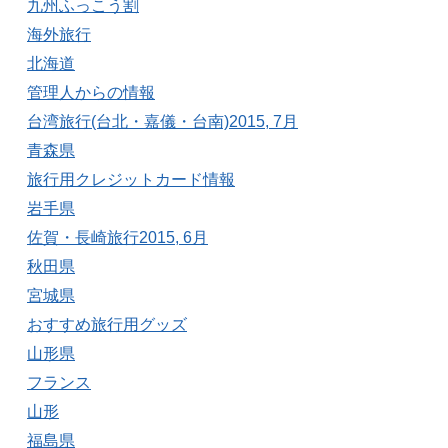
九州ふっこう割
海外旅行
北海道
管理人からの情報
台湾旅行(台北・嘉儀・台南)2015, 7月
青森県
旅行用クレジットカード情報
岩手県
佐賀・長崎旅行2015, 6月
秋田県
宮城県
おすすめ旅行用グッズ
山形県
フランス
山形
福島県