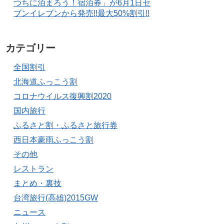
つちに泊まろう！宿泊券」が6月1日セ
ブンイレブンから発売!!最大50%割引!!
カテゴリー
全国割引
北海道ふっこう割
コロナウイルス復興割2020
国内旅行
ふるさと割・ふるさと旅行券
西日本豪雨ふっこう割
その他
レストラン
まとめ・裏技
台湾旅行(高雄)2015GW
ニュース