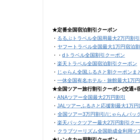
★定番全国宿泊割引クーポン
・
るるぶトラベル全国用最大2万円割
・
ヤフートラベル全国最大1万円宿泊
・・
dトラベル全国割引クーポン
・
楽天トラベル全国宿泊割引クーポン
・
じゃらん全国ふるさと割クーポンま
・
一休全国有名ホテル・旅館最大1万
★全国ツアー旅行割引クーポン(交通+宿
・
ANAツアー全国最大2万円割引
・
JALツアーふるさと応援割最大1万
・
全国ツアー3万円割引/じゃらんパッ
・
楽天パックツアー最大2万円割引ク
・
クラブツーリズム全国助成金利用ツ
★レンタカー用割引クーポン