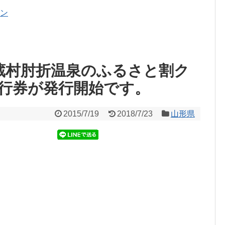
ポン
大蔵村肘折温泉のふるさと割ク
行券が発行開始です。
2015/7/19
2018/7/23
山形県