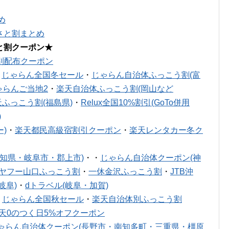
め
さと割まとめ
と割クーポン★
別配布クーポン
・
じゃらん全国冬セール
・
じゃらん自治体ふっこう割(富
ゃらんご当地2
・
楽天自治体ふっこう割(岡山など
天ふっこう割(福島県)
・
Relux全国10%割引(GoTo併用
)
)
・
楽天都民高級宿割引クーポン
・
楽天レンタカー冬ク
知県・岐阜市・郡上市)
・・
じゃらん自治体クーポン(神
ヤフー山口ふっこう割
・
一休金沢ふっこう割
・
JTB沖
岐阜)
・
dトラベル(岐阜・加賀)
・
じゃらん全国秋セール
・
楽天自治体別ふっこう割
天0のつく日5%オフクーポン
ゃらん自治体クーポン(長野市・南知多町・三重県・橿原