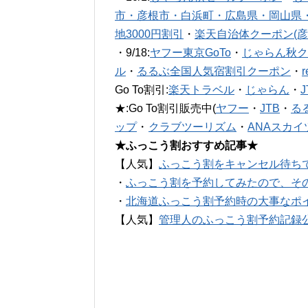
市・彦根市・白浜町・広島県・岡山県
地3000円割引
・
楽天自治体クーポン(彦
・9/18:
ヤフー東京GoTo
・
じゃらん秋ク
ル
・
るるぶ全国人気宿割引クーポン
・
Go To割引:
楽天トラベル
・
じゃらん
・
★:Go To割引販売中(
ヤフー
・
JTB
・
る
ップ
・
クラブツーリズム
・
ANAスカイ
★ふっこう割おすすめ記事★
【人気】
ふっこう割をキャンセル待ち
・
ふっこう割を予約してみたので、そ
・
北海道ふっこう割予約時の大事なポ
【人気】
管理人のふっこう割予約記録