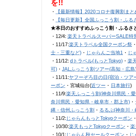
を!!
・
【最新情報】2020コロナ復興割まと
・
【毎日更新】全国ふっこう割・ふる
★本日のおすすめふっこう割・ふるさ
・12/4:
楽天トラベルスーパーSALE特
・11/17:
楽天トラベル全国クーポン祭
士・三重など)
・
じゃらんご当地1
・
じ
・11/12:
dトラベル(もっとTokyo)
・
楽
可)
・
JALふっこう割ツアー(高知・広島
・11/11:
ヤフーぞろ目の日(宿泊・ツアー
ーポン
・宮城仙台(
近ツー
・
日本旅行
)
・11/9:
楽天ふっこう割(神奈川県民・愛
奈川県民・愛知県・岐阜市・郡上市)
・
縄・信州ふっこう割
・
るるぶ(神奈川・
・11/2:
じゃらんもっとTokyoクーポン
・10/30:
楽天もっとTokyoクーポン
・
楽
・10/1:
じゃらん秋セールクーポン
・
じ