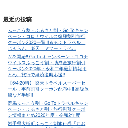
最近の投稿
ふっこう割・ふるさと割・Go Toキャン
ペーン・コロナウイルス復興割引旅行
クーポン2020一覧 !!るるぶトラベル、
じゃらん、楽天、ヤフートラベル
7/22開始!! Go To キャンペーン・コロナ
ウイルスふっこう割・助成金旅行割引
クーポン2020年・令和二年最新情報ま
とめ。旅行で経済復興応援!!
【6/4:20時】 楽天トラベルスーパーセ
ール，事前割引クーポン配布中!! 高級旅
館など半額!!
群馬ふっこう割・Go Toトラベルキャン
ペーン・ふるさと割・旅行割引クーポ
ン情報まとめ2020年度・令和2年度
岩手県大槌町ふっこう割旅行券「おお