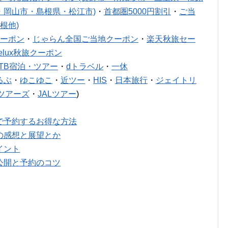
・岡山市・島根県・松江市)
・
首都圏5000円割引
・
ご当
根他)
ーポン
・
じゃらん全国ご当地クーポン
・
楽天秋旅セー
relux秋旅クーポン
JTB宿泊・ツアー
・
dトラベル
・
一休
るぶ
・
ゆこゆこ
・
近ツー
・
HIS
・
日本旅行
・
ジェイトリ
ツアーズ
・
JALツアー
)
で予約するお得な方法
の感想と展望とか
イント
公開と予約のコツ