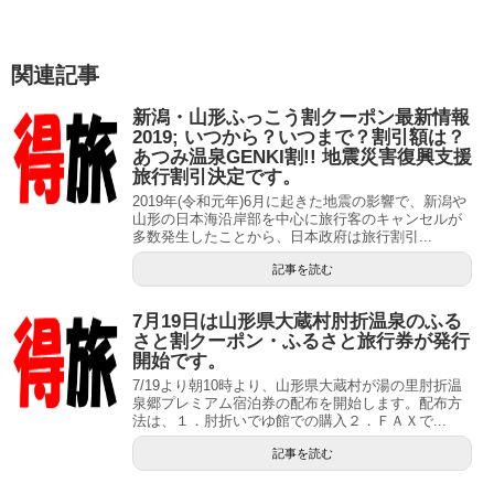
関連記事
新潟・山形ふっこう割クーポン最新情報
2019; いつから？いつまで？割引額は？
あつみ温泉GENKI割!! 地震災害復興支援
旅行割引決定です。
2019年(令和元年)6月に起きた地震の影響で、新潟や
山形の日本海沿岸部を中心に旅行客のキャンセルが
多数発生したことから、日本政府は旅行割引...
記事を読む
7月19日は山形県大蔵村肘折温泉のふる
さと割クーポン・ふるさと旅行券が発行
開始です。
7/19より朝10時より、山形県大蔵村が湯の里肘折温
泉郷プレミアム宿泊券の配布を開始します。配布方
法は、１．肘折いでゆ館での購入２．ＦＡＸで...
記事を読む