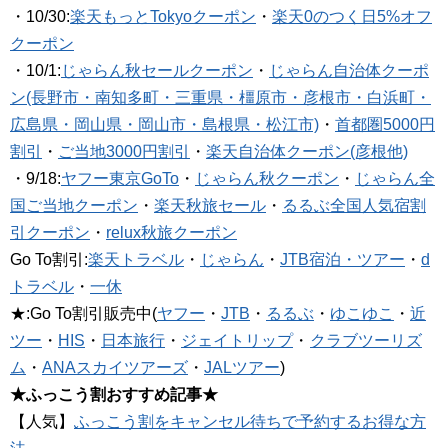
・10/30:
楽天もっとTokyoクーポン
・
楽天0のつく日5%オフ
クーポン
・10/1:
じゃらん秋セールクーポン
・
じゃらん自治体クーポ
ン(長野市・南知多町・三重県・橿原市・彦根市・白浜町・
広島県・岡山県・岡山市・島根県・松江市)
・
首都圏5000円
割引
・
ご当地3000円割引
・
楽天自治体クーポン(彦根他)
・9/18:
ヤフー東京GoTo
・
じゃらん秋クーポン
・
じゃらん全
国ご当地クーポン
・
楽天秋旅セール
・
るるぶ全国人気宿割
引クーポン
・
relux秋旅クーポン
Go To割引:
楽天トラベル
・
じゃらん
・
JTB宿泊・ツアー
・
d
トラベル
・
一休
★:Go To割引販売中(
ヤフー
・
JTB
・
るるぶ
・
ゆこゆこ
・
近
ツー
・
HIS
・
日本旅行
・
ジェイトリップ
・
クラブツーリズ
ム
・
ANAスカイツアーズ
・
JALツアー
)
★ふっこう割おすすめ記事★
【人気】
ふっこう割をキャンセル待ちで予約するお得な方