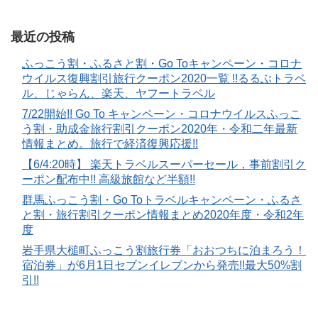
最近の投稿
ふっこう割・ふるさと割・Go Toキャンペーン・コロナ
ウイルス復興割引旅行クーポン2020一覧 !!るるぶトラベ
ル、じゃらん、楽天、ヤフートラベル
7/22開始!! Go To キャンペーン・コロナウイルスふっこ
う割・助成金旅行割引クーポン2020年・令和二年最新
情報まとめ。旅行で経済復興応援!!
【6/4:20時】 楽天トラベルスーパーセール，事前割引ク
ーポン配布中!! 高級旅館など半額!!
群馬ふっこう割・Go Toトラベルキャンペーン・ふるさ
と割・旅行割引クーポン情報まとめ2020年度・令和2年
度
岩手県大槌町ふっこう割旅行券「おおつちに泊まろう！
宿泊券」が6月1日セブンイレブンから発売!!最大50%割
引!!