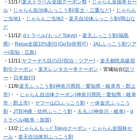
・11/17:
楽天トラベル全国クーポン祭
・
じゃらん全国冬セー
ル
・
じゃらん自治体ふっこう割(富士・三重など)
・
じゃらん
ご当地1
・
じゃらんご当地2
・
楽天自治体ふっこう割(岡山な
ど
・11/12:
dトラベル(もっとTokyo)
・
楽天ふっこう割(福島
県)
・
Relux全国10%割引(GoTo併用可)
・
JALふっこう割ツア
ー(高知・広島)
・11/11:
ヤフーぞろ目の日(宿泊・ツアー)
・
楽天都民高級宿
割引クーポン
・
楽天レンタカー冬クーポン
・宮城仙台(
近ツ
ー
・
日本旅行
)
・11/9:
楽天ふっこう割(神奈川県民・愛知県・岐阜市・郡上
市)
・・
じゃらん自治体クーポン(神奈川県民・愛知県・岐阜
市・郡上市)
・
ヤフー山口ふっこう割
・
一休金沢ふっこう
割
・
JTB沖縄・信州ふっこう割
・
るるぶ(神奈川・岐阜)
・
d
トラベル(岐阜・加賀)
・11/2:
じゃらんもっとTokyoクーポン
・
じゃらん全国秋セ
ール
・
楽天自治体別ふっこう割