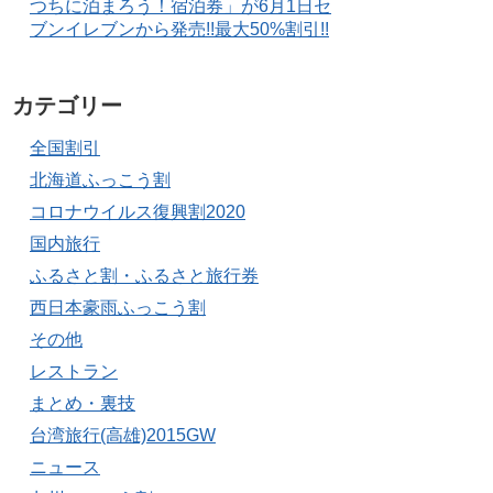
つちに泊まろう！宿泊券」が6月1日セ
ブンイレブンから発売!!最大50%割引!!
カテゴリー
全国割引
北海道ふっこう割
コロナウイルス復興割2020
国内旅行
ふるさと割・ふるさと旅行券
西日本豪雨ふっこう割
その他
レストラン
まとめ・裏技
台湾旅行(高雄)2015GW
ニュース