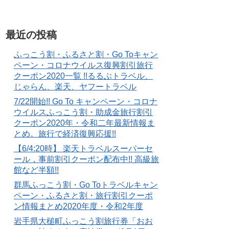
最近の投稿
ふっこう割・ふるさと割・Go Toキャン
ペーン・コロナウイルス復興割引旅行
クーポン2020一覧 !!るるぶトラベル、
じゃらん、楽天、ヤフートラベル
7/22開始!! Go To キャンペーン・コロナ
ウイルスふっこう割・助成金旅行割引
クーポン2020年・令和二年最新情報ま
とめ。旅行で経済復興応援!!
【6/4:20時】 楽天トラベルスーパーセ
ール，事前割引クーポン配布中!! 高級旅
館など半額!!
群馬ふっこう割・Go Toトラベルキャン
ペーン・ふるさと割・旅行割引クーポ
ン情報まとめ2020年度・令和2年度
岩手県大槌町ふっこう割旅行券「おお