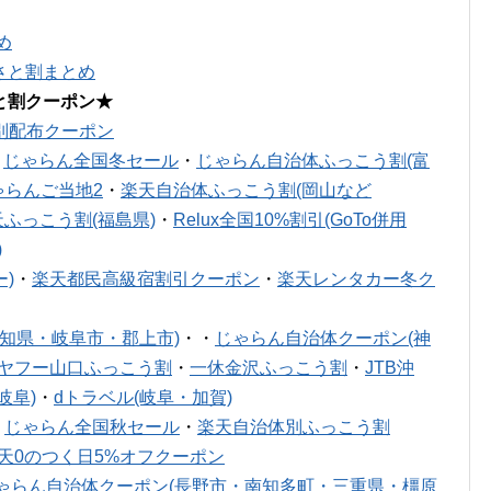
め
さと割まとめ
と割クーポン★
別配布クーポン
・
じゃらん全国冬セール
・
じゃらん自治体ふっこう割(富
ゃらんご当地2
・
楽天自治体ふっこう割(岡山など
天ふっこう割(福島県)
・
Relux全国10%割引(GoTo併用
)
)
・
楽天都民高級宿割引クーポン
・
楽天レンタカー冬ク
知県・岐阜市・郡上市)
・・
じゃらん自治体クーポン(神
ヤフー山口ふっこう割
・
一休金沢ふっこう割
・
JTB沖
岐阜)
・
dトラベル(岐阜・加賀)
・
じゃらん全国秋セール
・
楽天自治体別ふっこう割
天0のつく日5%オフクーポン
ゃらん自治体クーポン(長野市・南知多町・三重県・橿原