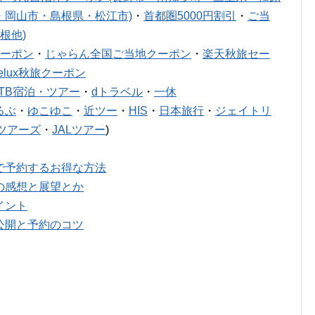
・岡山市・島根県・松江市)
・
首都圏5000円割引
・
ご当
根他)
ーポン
・
じゃらん全国ご当地クーポン
・
楽天秋旅セー
relux秋旅クーポン
JTB宿泊・ツアー
・
dトラベル
・
一休
るぶ
・
ゆこゆこ
・
近ツー
・
HIS
・
日本旅行
・
ジェイトリ
ツアーズ
・
JALツアー
)
で予約するお得な方法
の感想と展望とか
イント
公開と予約のコツ