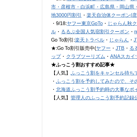
市・彦根市・白浜町・広島県・岡山県
地3000円割引
・
楽天自治体クーポン(彦
・9/18:
ヤフー東京GoTo
・
じゃらん秋ク
ル
・
るるぶ全国人気宿割引クーポン
・
Go To割引:
楽天トラベル
・
じゃらん
・
★:Go To割引販売中(
ヤフー
・
JTB
・
る
ップ
・
クラブツーリズム
・
ANAスカイ
★ふっこう割おすすめ記事★
【人気】
ふっこう割をキャンセル待ち
・
ふっこう割を予約してみたので、そ
・
北海道ふっこう割予約時の大事なポ
【人気】
管理人のふっこう割予約記録