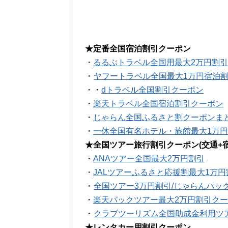
★定番全国宿泊割引クーポン
・
るるぶトラベル全国用最大2万円割
・
ヤフートラベル全国最大1万円宿泊
・・
dトラベル全国割引クーポン
・
楽天トラベル全国宿泊割引クーポン
・
じゃらん全国ふるさと割クーポンま
・
一休全国有名ホテル・旅館最大1万
★全国ツアー旅行割引クーポン(交通+宿
・
ANAツアー全国最大2万円割引
・
JALツアーふるさと応援割最大1万
・
全国ツアー3万円割引/じゃらんパッ
・
楽天パックツアー最大2万円割引ク
・
クラブツーリズム全国助成金利用ツ
★レンタカー用割引クーポン