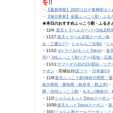
を!!
・
【最新情報】2020コロナ復興割まと
・
【毎日更新】全国ふっこう割・ふる
★本日のおすすめふっこう割・ふるさ
・12/4:
楽天トラベルスーパーSALE特
・11/17:
楽天トラベル全国クーポン祭
士・三重など)
・
じゃらんご当地1
・
じ
・11/12:
dトラベル(もっとTokyo)
・
楽
可)
・
JALふっこう割ツアー(高知・広島
・11/11:
ヤフーぞろ目の日(宿泊・ツアー
ーポン
・宮城仙台(
近ツー
・
日本旅行
)
・11/9:
楽天ふっこう割(神奈川県民・愛
奈川県民・愛知県・岐阜市・郡上市)
・
縄・信州ふっこう割
・
るるぶ(神奈川・
・11/2:
じゃらんもっとTokyoクーポン
・10/30:
楽天もっとTokyoクーポン
・
楽
・10/1:
じゃらん秋セールクーポン
・
じ