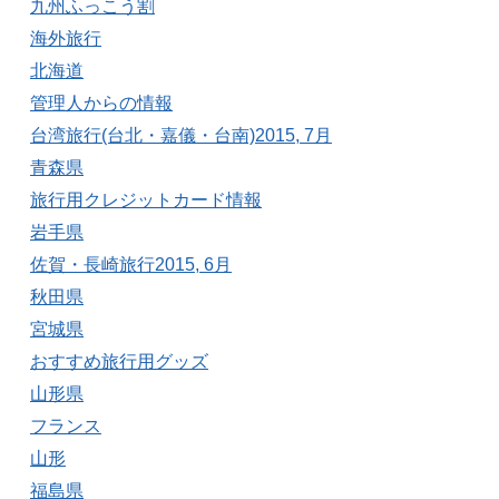
九州ふっこう割
海外旅行
北海道
管理人からの情報
台湾旅行(台北・嘉儀・台南)2015, 7月
青森県
旅行用クレジットカード情報
岩手県
佐賀・長崎旅行2015, 6月
秋田県
宮城県
おすすめ旅行用グッズ
山形県
フランス
山形
福島県