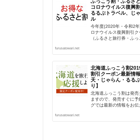
ふっこう割・ふるさと
コロナウイルス復興割引
るるぶトラベル、じ
ル
今年度(2020年・令和
ロナウイルス復興割引ク
（ふるさと旅行券・ふっこ
furusatowari.net
北海道ふっこう割20
割引クーポン最新情
天・じゃらん・るる
り】
北海道ふっこう割は発売
ますので、発売すぐに予
グでは最新の情報をお伝え
furusatowari.net