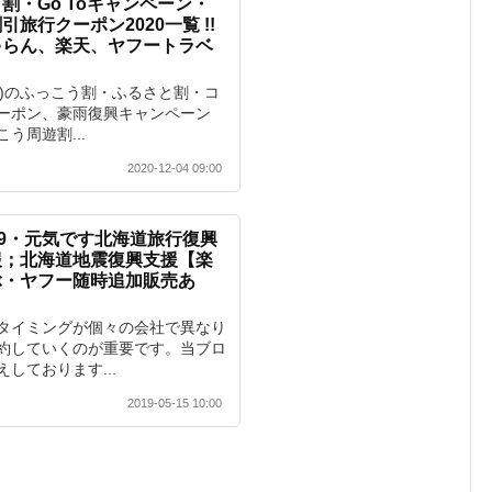
割・Go Toキャンペーン・
旅行クーポン2020一覧 !!
ゃらん、楽天、ヤフートラベ
2年)のふっこう割・ふるさと割・コ
ーポン、豪雨復興キャンペーン
う周遊割...
2020-12-04 09:00
19・元気です北海道旅行復興
報；北海道地震復興支援【楽
ぶ・ヤフー随時追加販売あ
タイミングが個々の会社で異なり
約していくのが重要です。当ブロ
しております...
2019-05-15 10:00