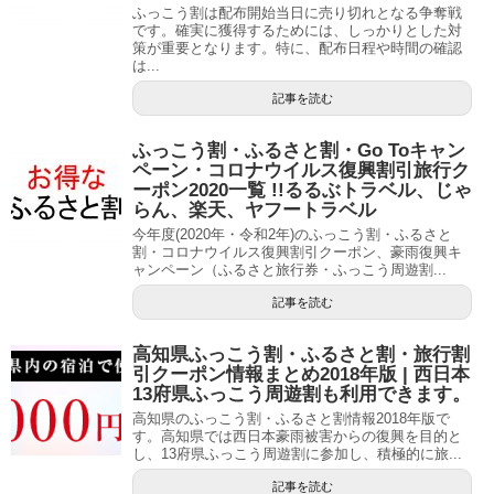
ふっこう割は配布開始当日に売り切れとなる争奪戦
です。確実に獲得するためには、しっかりとした対
策が重要となります。特に、配布日程や時間の確認
は...
記事を読む
ふっこう割・ふるさと割・Go Toキャン
ペーン・コロナウイルス復興割引旅行ク
ーポン2020一覧 !!るるぶトラベル、じゃ
らん、楽天、ヤフートラベル
今年度(2020年・令和2年)のふっこう割・ふるさと
割・コロナウイルス復興割引クーポン、豪雨復興キ
ャンペーン（ふるさと旅行券・ふっこう周遊割...
記事を読む
高知県ふっこう割・ふるさと割・旅行割
引クーポン情報まとめ2018年版 | 西日本
13府県ふっこう周遊割も利用できます。
高知県のふっこう割・ふるさと割情報2018年版で
す。高知県では西日本豪雨被害からの復興を目的と
し、13府県ふっこう周遊割に参加し、積極的に旅...
記事を読む