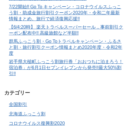
7/22開始!! Go To キャンペーン・コロナウイルスふっこ
う割・助成金旅行割引クーポン2020年・令和二年最新
情報まとめ。旅行で経済復興応援!!
【6/4:20時】 楽天トラベルスーパーセール，事前割引ク
ーポン配布中!! 高級旅館など半額!!
群馬ふっこう割・Go Toトラベルキャンペーン・ふるさ
と割・旅行割引クーポン情報まとめ2020年度・令和2年
度
岩手県大槌町ふっこう割旅行券「おおつちに泊まろう！
宿泊券」が6月1日セブンイレブンから発売!!最大50%割
引!!
カテゴリー
全国割引
北海道ふっこう割
コロナウイルス復興割2020