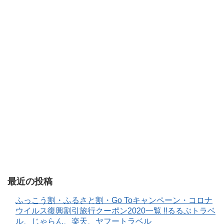
最近の投稿
ふっこう割・ふるさと割・Go Toキャンペーン・コロナ
ウイルス復興割引旅行クーポン2020一覧 !!るるぶトラベ
ル、じゃらん、楽天、ヤフートラベル