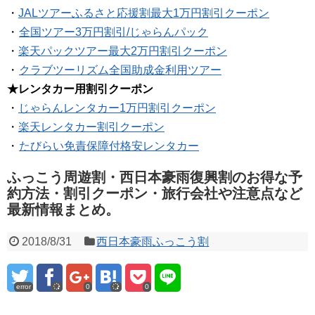
・
JALツアーふるさと応援割最大1万円割引クーポン
・
全国ツアー3万円割引/じゃらんパック
・
楽天パックツアー最大2万円割引クーポン
・
クラブツーリズム全国助成金利用ツアー
★レンタカー用割引クーポン
・
じゃらんレンタカー1万円割引クーポン
・
楽天レンタカー割引クーポン
・
たびらい免責保障付格安レンタカー
ふっこう周遊割・西日本豪雨復興割のお得な予
約方法・割引クーポン・旅行会社や注意点など
最新情報まとめ。
2018/8/31
西日本豪雨ふっこう割
error
0
0