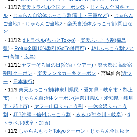
・11/17:
楽天トラベル全国クーポン祭
・
じゃらん全国冬セー
ル
・
じゃらん自治体ふっこう割(富士・三重など)
・
じゃらん
ご当地1
・
じゃらんご当地2
・
楽天自治体ふっこう割(岡山な
ど
・11/12:
dトラベル(もっとTokyo)
・
楽天ふっこう割(福島
県)
・
Relux全国10%割引(GoTo併用可)
・
JALふっこう割ツア
ー(高知・広島)
・11/11:
ヤフーぞろ目の日(宿泊・ツアー)
・
楽天都民高級宿
割引クーポン
・
楽天レンタカー冬クーポン
・宮城仙台(
近ツ
ー
・
日本旅行
)
・11/9:
楽天ふっこう割(神奈川県民・愛知県・岐阜市・郡上
市)
・・
じゃらん自治体クーポン(神奈川県民・愛知県・岐阜
市・郡上市)
・
ヤフー山口ふっこう割
・
一休金沢ふっこう
割
・
JTB沖縄・信州ふっこう割
・
るるぶ(神奈川・岐阜)
・
d
トラベル(岐阜・加賀)
・11/2:
じゃらんもっとTokyoクーポン
・
じゃらん全国秋セ