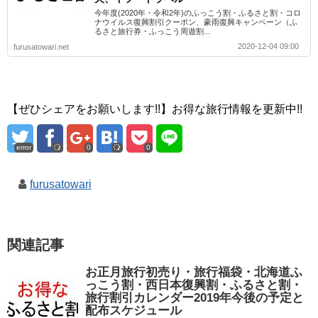
今年度(2020年・令和2年)のふっこう割・ふるさと割・コロ
ナウイルス復興割引クーポン、豪雨復興キャンペーン（ふ
るさと旅行券・ふっこう周遊割...
2020-12-04 09:00
furusatowari.net
【ぜひシェアをお願いします!!】お得な旅行情報を更新中!!
error
0
0
furusatowari
関連記事
お正月旅行初売り・旅行福袋・北海道ふ
っこう割・西日本復興割・ふるさと割・
旅行割引カレンダー2019年今後の予定と
配布スケジュール