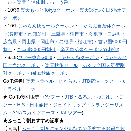
ール
・
楽天自治体別ふっこう割
・10/30:
楽天もっとTokyoクーポン
・
楽天0のつく日5%オフ
クーポン
・10/1:
じゃらん秋セールクーポン
・
じゃらん自治体クーポ
ン(長野市・南知多町・三重県・橿原市・彦根市・白浜町・
広島県・岡山県・岡山市・島根県・松江市)
・
首都圏5000円
割引
・
ご当地3000円割引
・
楽天自治体クーポン(彦根他)
・9/18:
ヤフー東京GoTo
・
じゃらん秋クーポン
・
じゃらん全
国ご当地クーポン
・
楽天秋旅セール
・
るるぶ全国人気宿割
引クーポン
・
relux秋旅クーポン
Go To割引:
楽天トラベル
・
じゃらん
・
JTB宿泊・ツアー
・
d
トラベル
・
一休
★:Go To割引販売中(
ヤフー
・
JTB
・
るるぶ
・
ゆこゆこ
・
近
ツー
・
HIS
・
日本旅行
・
ジェイトリップ
・
クラブツーリズ
ム
・
ANAスカイツアーズ
・
JALツアー
)
★ふっこう割おすすめ記事★
【人気】
ふっこう割をキャンセル待ちで予約するお得な方