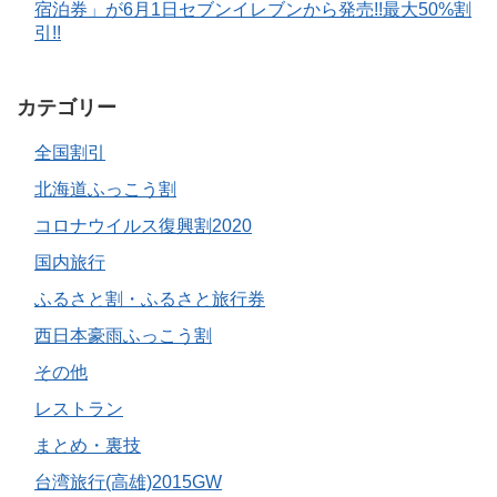
宿泊券」が6月1日セブンイレブンから発売!!最大50%割
引!!
カテゴリー
全国割引
北海道ふっこう割
コロナウイルス復興割2020
国内旅行
ふるさと割・ふるさと旅行券
西日本豪雨ふっこう割
その他
レストラン
まとめ・裏技
台湾旅行(高雄)2015GW