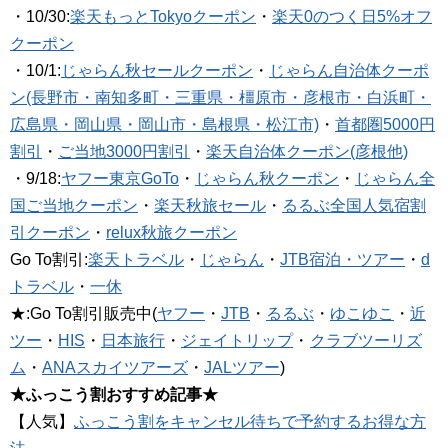
・10/30:
楽天もっとTokyoクーポン
・
楽天0のつく日5%オフ
クーポン
・10/1:
じゃらん秋セールクーポン
・
じゃらん自治体クーポ
ン(長野市・南知多町・三重県・橿原市・彦根市・白浜町・
広島県・岡山県・岡山市・島根県・松江市)
・
首都圏5000円
割引
・
ご当地3000円割引
・
楽天自治体クーポン(彦根他)
・9/18:
ヤフー東京GoTo
・
じゃらん秋クーポン
・
じゃらん全
国ご当地クーポン
・
楽天秋旅セール
・
るるぶ全国人気宿割
引クーポン
・
relux秋旅クーポン
Go To割引:
楽天トラベル
・
じゃらん
・
JTB宿泊・ツアー
・
d
トラベル
・
一休
★:Go To割引販売中(
ヤフー
・
JTB
・
るるぶ
・
ゆこゆこ
・
近
ツー
・
HIS
・
日本旅行
・
ジェイトリップ
・
クラブツーリズ
ム
・
ANAスカイツアーズ
・
JALツアー
)
★ふっこう割おすすめ記事★
【人気】
ふっこう割をキャンセル待ちで予約するお得な方