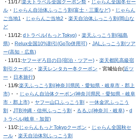
・11/17:
楽天トラベル全国クーポン祭
・
じゃらん全国冬セー
ル
・
じゃらん自治体ふっこう割(富士・三重など)
・
じゃらん
ご当地1
・
じゃらんご当地2
・
楽天自治体ふっこう割(岡山な
ど
・11/12:
dトラベル(もっとTokyo)
・
楽天ふっこう割(福島
県)
・
Relux全国10%割引(GoTo併用可)
・
JALふっこう割ツア
ー(高知・広島)
・11/11:
ヤフーぞろ目の日(宿泊・ツアー)
・
楽天都民高級宿
割引クーポン
・
楽天レンタカー冬クーポン
・宮城仙台(
近ツ
ー
・
日本旅行
)
・11/9:
楽天ふっこう割(神奈川県民・愛知県・岐阜市・郡上
市)
・・
じゃらん自治体クーポン(神奈川県民・愛知県・岐阜
市・郡上市)
・
ヤフー山口ふっこう割
・
一休金沢ふっこう
割
・
JTB沖縄・信州ふっこう割
・
るるぶ(神奈川・岐阜)
・
d
トラベル(岐阜・加賀)
・11/2:
じゃらんもっとTokyoクーポン
・
じゃらん全国秋セ
ール
・
楽天自治体別ふっこう割