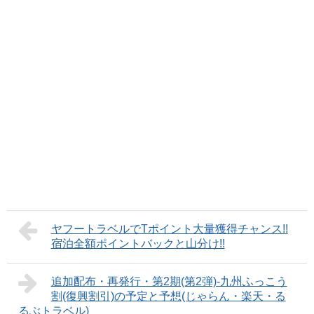
ヤフートラベルでTポイント大量獲得チャンス!!
宿泊全額ポイントバックと山分け!!
追加配布・再発行・第2期(第2弾)-九州ふっこう
割(復興割引)の予定と予想(じゃらん・楽天・る
るぶトラベル)