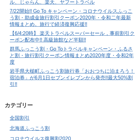
ル、じゃらん、楽天、ヤフートラベル
7/22開始!! Go To キャンペーン・コロナウイルスふっこ
う割・助成金旅行割引クーポン2020年・令和二年最新
情報まとめ。旅行で経済復興応援!!
【6/4:20時】 楽天トラベルスーパーセール，事前割引ク
ーポン配布中!! 高級旅館など半額!!
群馬ふっこう割・Go Toトラベルキャンペーン・ふるさ
と割・旅行割引クーポン情報まとめ2020年度・令和2年
度
岩手県大槌町ふっこう割旅行券「おおつちに泊まろう！
宿泊券」が6月1日セブンイレブンから発売!!最大50%割
引!!
カテゴリー
全国割引
北海道ふっこう割
コロナウイルス復興割2020