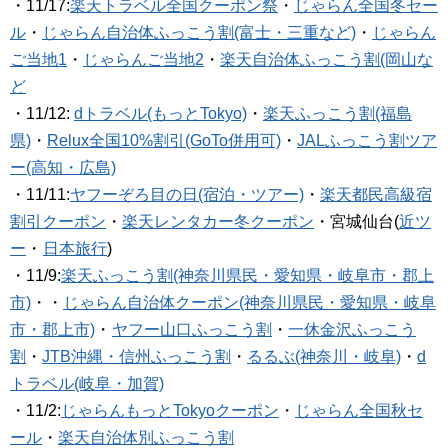
・11/17:
楽天トラベル全国クーポン祭
・
じゃらん全国冬セー
ル
・
じゃらん自治体ふっこう割(富士・三重など)
・
じゃらん
ご当地1
・
じゃらんご当地2
・
楽天自治体ふっこう割(岡山な
ど
・11/12:
dトラベル(もっとTokyo)
・
楽天ふっこう割(福島
県)
・
Relux全国10%割引(GoTo併用可)
・
JALふっこう割ツア
ー(高知・広島)
・11/11:
ヤフーぞろ目の日(宿泊・ツアー)
・
楽天都民高級宿
割引クーポン
・
楽天レンタカー冬クーポン
・宮城仙台(
近ツ
ー
・
日本旅行
)
・11/9:
楽天ふっこう割(神奈川県民・愛知県・岐阜市・郡上
市)
・・
じゃらん自治体クーポン(神奈川県民・愛知県・岐阜
市・郡上市)
・
ヤフー山口ふっこう割
・
一休金沢ふっこう
割
・
JTB沖縄・信州ふっこう割
・
るるぶ(神奈川・岐阜)
・
d
トラベル(岐阜・加賀)
・11/2:
じゃらんもっとTokyoクーポン
・
じゃらん全国秋セ
ール
・
楽天自治体別ふっこう割