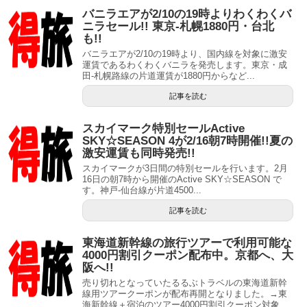
バニラエアが2/10の19時よりわくわくバ
ニラセール!! 東京-札幌1880円・台北
も!!
バニラエアが2/10の19時より、国内線を対象に激安
運賃であるわくわくバニラを発売します。東京・成
田-札幌路線の片道運賃が1880円からなど...
記事を読む
スカイマーク特別セールActive
SKY☆SEASON 4が2/16朝7時開催!!夏の
激安運賃も同時発売!!
スカイマークが3日間の特別セールを行います。2月
16日の朝7時から開催のActive SKY☆SEASON で
す。神戸-仙台線が片道4500...
記事を読む
東海道新幹線の旅行ツアーで利用可能な
4000円割引クーポン配布中。京都へ、大
阪へ!!
売り切れとなっていたるるぶトラベルの東海道新幹
線用ツアークーポンが配布再開となりました。→東
海新幹線＋宿泊のツアー4000円割引クーポン対象...