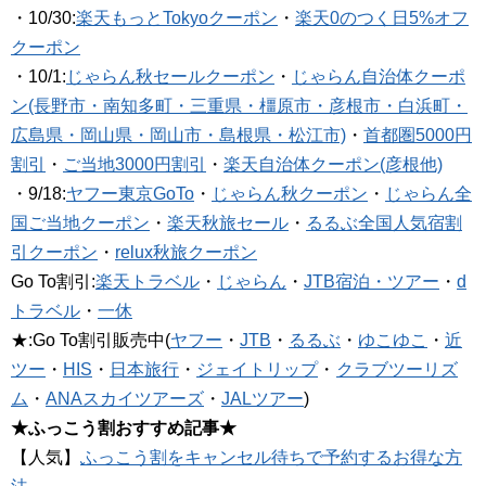
・10/30:
楽天もっとTokyoクーポン
・
楽天0のつく日5%オフ
クーポン
・10/1:
じゃらん秋セールクーポン
・
じゃらん自治体クーポ
ン(長野市・南知多町・三重県・橿原市・彦根市・白浜町・
広島県・岡山県・岡山市・島根県・松江市)
・
首都圏5000円
割引
・
ご当地3000円割引
・
楽天自治体クーポン(彦根他)
・9/18:
ヤフー東京GoTo
・
じゃらん秋クーポン
・
じゃらん全
国ご当地クーポン
・
楽天秋旅セール
・
るるぶ全国人気宿割
引クーポン
・
relux秋旅クーポン
Go To割引:
楽天トラベル
・
じゃらん
・
JTB宿泊・ツアー
・
d
トラベル
・
一休
★:Go To割引販売中(
ヤフー
・
JTB
・
るるぶ
・
ゆこゆこ
・
近
ツー
・
HIS
・
日本旅行
・
ジェイトリップ
・
クラブツーリズ
ム
・
ANAスカイツアーズ
・
JALツアー
)
★ふっこう割おすすめ記事★
【人気】
ふっこう割をキャンセル待ちで予約するお得な方