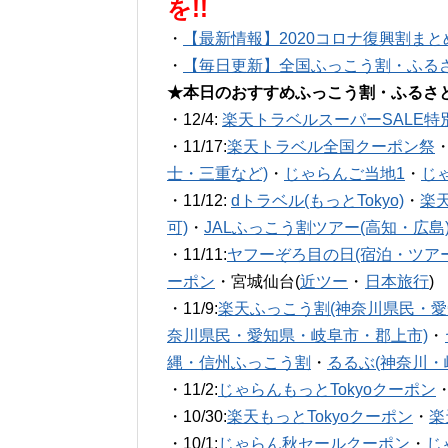
を!!
・
【最新情報】2020コロナ復興割まと
・
【毎日更新】全国ふっこう割・ふる
★本日のおすすめふっこう割・ふるさ
・12/4:
楽天トラベルスーパーSALE特
・11/17:
楽天トラベル全国クーポン祭
士・三重など)
・
じゃらんご当地1
・
じ
・11/12:
dトラベル(もっとTokyo)
・
楽
可)
・
JALふっこう割ツアー(高知・広島
・11/11:
ヤフーぞろ目の日(宿泊・ツアー
ーポン
・宮城仙台(
近ツー
・
日本旅行
)
・11/9:
楽天ふっこう割(神奈川県民・愛
奈川県民・愛知県・岐阜市・郡上市)
・
縄・信州ふっこう割
・
るるぶ(神奈川・
・11/2:
じゃらんもっとTokyoクーポン
・10/30:
楽天もっとTokyoクーポン
・
楽
・10/1:
じゃらん秋セールクーポン
・
じ