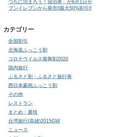
つちに泊まろう！宿泊券」が6月1日セ
ブンイレブンから発売!!最大50%割引!!
カテゴリー
全国割引
北海道ふっこう割
コロナウイルス復興割2020
国内旅行
ふるさと割・ふるさと旅行券
西日本豪雨ふっこう割
その他
レストラン
まとめ・裏技
台湾旅行(高雄)2015GW
ニュース