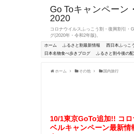
Go Toキャンペ
2020
コロナウイルスふっこう割・復興割引・G
グ(2020年・令和2年版)。
ホーム
ふるさと割最新情報
西日本ふっこ
日本名物食べ歩きブログ
ふるさと割今後の配
ホーム
その他
国内旅行
10/1東京GoTo追加!!
ベルキャンペーン最新情報