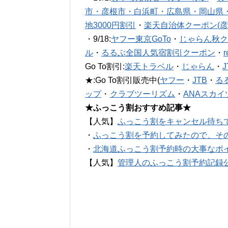
市・彦根市・白浜町・広島県・岡山県
地3000円割引
・
楽天自治体クーポン(彦
・9/18:
ヤフー東京GoTo
・
じゃらん秋ク
ル
・
るるぶ全国人気宿割引クーポン
・
Go To割引:
楽天トラベル
・
じゃらん
・
★:Go To割引販売中(
ヤフー
・
JTB
・
る
ップ
・
クラブツーリズム
・
ANAスカイ
★ふっこう割おすすめ記事★
【人気】
ふっこう割をキャンセル待ち
・
ふっこう割を予約してみたので、そ
・
北海道ふっこう割予約時の大事なポ
【人気】
管理人のふっこう割予約記録