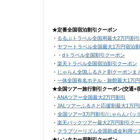
★定番全国宿泊割引クーポン
・
るるぶトラベル全国用最大2万円割
・
ヤフートラベル全国最大1万円宿泊
・・
dトラベル全国割引クーポン
・
楽天トラベル全国宿泊割引クーポン
・
じゃらん全国ふるさと割クーポンま
・
一休全国有名ホテル・旅館最大1万
★全国ツアー旅行割引クーポン(交通+宿
・
ANAツアー全国最大2万円割引
・
JALツアーふるさと応援割最大1万
・
全国ツアー3万円割引/じゃらんパッ
・
楽天パックツアー最大2万円割引ク
・
クラブツーリズム全国助成金利用ツ
★レンタカー用割引クーポン