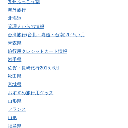
九州ふっこう割
海外旅行
北海道
管理人からの情報
台湾旅行(台北・嘉儀・台南)2015, 7月
青森県
旅行用クレジットカード情報
岩手県
佐賀・長崎旅行2015, 6月
秋田県
宮城県
おすすめ旅行用グッズ
山形県
フランス
山形
福島県