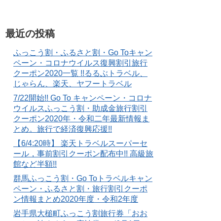
最近の投稿
ふっこう割・ふるさと割・Go Toキャン
ペーン・コロナウイルス復興割引旅行
クーポン2020一覧 !!るるぶトラベル、
じゃらん、楽天、ヤフートラベル
7/22開始!! Go To キャンペーン・コロナ
ウイルスふっこう割・助成金旅行割引
クーポン2020年・令和二年最新情報ま
とめ。旅行で経済復興応援!!
【6/4:20時】 楽天トラベルスーパーセ
ール，事前割引クーポン配布中!! 高級旅
館など半額!!
群馬ふっこう割・Go Toトラベルキャン
ペーン・ふるさと割・旅行割引クーポ
ン情報まとめ2020年度・令和2年度
岩手県大槌町ふっこう割旅行券「おお