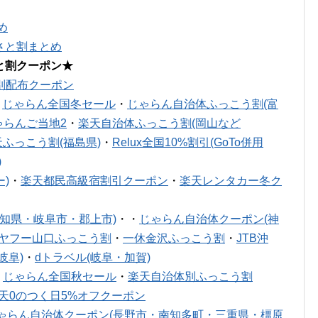
め
さと割まとめ
と割クーポン★
別配布クーポン
・
じゃらん全国冬セール
・
じゃらん自治体ふっこう割(富
ゃらんご当地2
・
楽天自治体ふっこう割(岡山など
天ふっこう割(福島県)
・
Relux全国10%割引(GoTo併用
)
)
・
楽天都民高級宿割引クーポン
・
楽天レンタカー冬ク
知県・岐阜市・郡上市)
・・
じゃらん自治体クーポン(神
ヤフー山口ふっこう割
・
一休金沢ふっこう割
・
JTB沖
岐阜)
・
dトラベル(岐阜・加賀)
・
じゃらん全国秋セール
・
楽天自治体別ふっこう割
天0のつく日5%オフクーポン
ゃらん自治体クーポン(長野市・南知多町・三重県・橿原