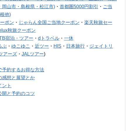
・岡山市・島根県・松江市)
・
首都圏5000円割引
・
ご当
根他)
ーポン
・
じゃらん全国ご当地クーポン
・
楽天秋旅セー
relux秋旅クーポン
JTB宿泊・ツアー
・
dトラベル
・
一休
るぶ
・
ゆこゆこ
・
近ツー
・
HIS
・
日本旅行
・
ジェイトリ
ツアーズ
・
JALツアー
)
で予約するお得な方法
の感想と展望とか
イント
公開と予約のコツ