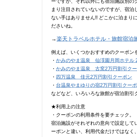
ーですが、それ以外にも宿泊施設別の
まり注目されていないのですが、宿泊
ない手はありません!! どこかに泊ま
ださいね。
→
楽天トラベルホテル・旅館宿泊
例えば、いくつかおすすめのクーポン
・
かみのやま温泉 仙渓園月岡ホテル 
・
かみのやま温泉 古窯2万円割引ク
・
四万温泉 佳元2万円割引クーポン
・
台温泉やまゆりの宿2万円割引クー
などなど、いろいろな旅館が宿泊割引
★利用上の注意
・クーポンの利用条件を要チェック。
宿泊施設がそれぞれの意向で設定して
ーポンと違い、利用代金だけではなく