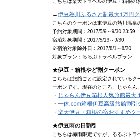
こちらは楽天トラベルの伊豆・箱根の
→
伊豆熱川ふるさと割最大1万円
こちらのクーポンは東伊豆の熱川温泉
予約対象期間：2017/5/9～9/30 23:59
宿泊対象期間：2017/5/13～9/30
※宿泊対象除外日：2017/8/1～8/20
対象プラン：るるぶトラベルプラン
★伊豆・箱根やど割クーポン
こちらは旅館ごとに設定されているク
ーポンです。現在のところ、じゃらん
・
じゃらん伊豆箱根人気旅館最大１万
・
一休.com箱根伊豆高級旅館割引
・
楽天伊豆・箱根の宿おすすめク
★伊豆雨の日割引
こちらは梅雨限定ですが、るるぶトラ