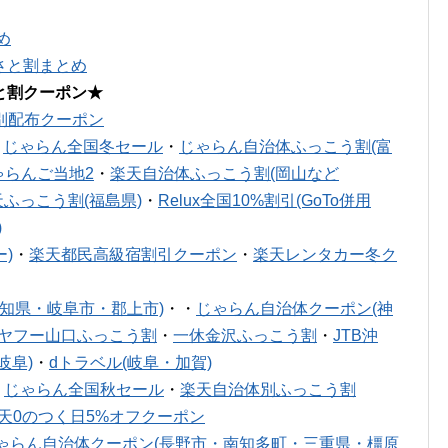
め
さと割まとめ
と割クーポン★
別配布クーポン
・
じゃらん全国冬セール
・
じゃらん自治体ふっこう割(富
ゃらんご当地2
・
楽天自治体ふっこう割(岡山など
天ふっこう割(福島県)
・
Relux全国10%割引(GoTo併用
)
)
・
楽天都民高級宿割引クーポン
・
楽天レンタカー冬ク
知県・岐阜市・郡上市)
・・
じゃらん自治体クーポン(神
ヤフー山口ふっこう割
・
一休金沢ふっこう割
・
JTB沖
岐阜)
・
dトラベル(岐阜・加賀)
・
じゃらん全国秋セール
・
楽天自治体別ふっこう割
天0のつく日5%オフクーポン
ゃらん自治体クーポン(長野市・南知多町・三重県・橿原