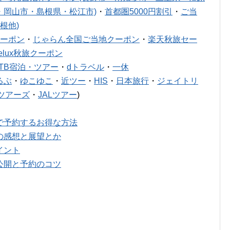
・岡山市・島根県・松江市)
・
首都圏5000円割引
・
ご当
根他)
ーポン
・
じゃらん全国ご当地クーポン
・
楽天秋旅セー
relux秋旅クーポン
JTB宿泊・ツアー
・
dトラベル
・
一休
るぶ
・
ゆこゆこ
・
近ツー
・
HIS
・
日本旅行
・
ジェイトリ
ツアーズ
・
JALツアー
)
で予約するお得な方法
の感想と展望とか
イント
公開と予約のコツ