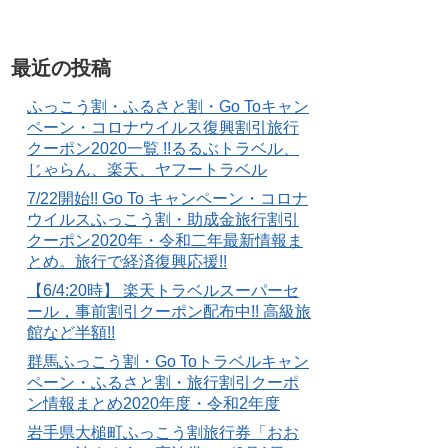
最近の投稿
ふっこう割・ふるさと割・Go Toキャン
ペーン・コロナウイルス復興割引旅行
クーポン2020一覧 !!るるぶトラベル、
じゃらん、楽天、ヤフートラベル
7/22開始!! Go To キャンペーン・コロナ
ウイルスふっこう割・助成金旅行割引
クーポン2020年・令和二年最新情報ま
とめ。旅行で経済復興応援!!
【6/4:20時】 楽天トラベルスーパーセ
ール，事前割引クーポン配布中!! 高級旅
館など半額!!
群馬ふっこう割・Go Toトラベルキャン
ペーン・ふるさと割・旅行割引クーポ
ン情報まとめ2020年度・令和2年度
岩手県大槌町ふっこう割旅行券「おお