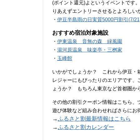
(ポイント還元)よというイベントです
りあえずエントリーさせるとよろしい
・
伊豆半島雨の日実質5000円割引(7/21
おすすめ宿泊対象施設
・
伊東温泉 音無の森 緑風園
・
湯河原温泉 味楽亭・三桝家
・
玉峰館
いかがでしょうか？ これから伊豆・
レジャーにもぴったりのエリアです、
ょうか？ もちろん東京など首都圏か
その他の割引クーポン情報はこちら、
遊び体験など組み合わせればさらにお得に
→
ふるさと割最新情報はこちら
→
ふるさと割カレンダー