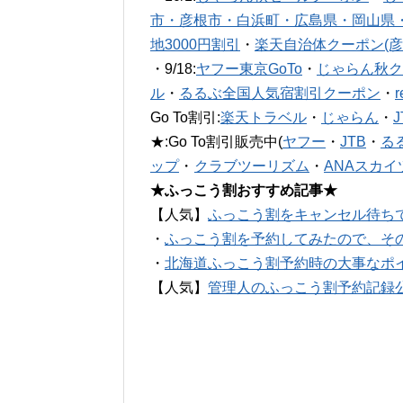
市・彦根市・白浜町・広島県・岡山県
地3000円割引
・
楽天自治体クーポン(彦
・9/18:
ヤフー東京GoTo
・
じゃらん秋ク
ル
・
るるぶ全国人気宿割引クーポン
・
Go To割引:
楽天トラベル
・
じゃらん
・
★:Go To割引販売中(
ヤフー
・
JTB
・
る
ップ
・
クラブツーリズム
・
ANAスカイ
★ふっこう割おすすめ記事★
【人気】
ふっこう割をキャンセル待ち
・
ふっこう割を予約してみたので、そ
・
北海道ふっこう割予約時の大事なポ
【人気】
管理人のふっこう割予約記録