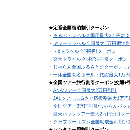
★定番全国宿泊割引クーポン
・
るるぶトラベル全国用最大2万円割
・
ヤフートラベル全国最大1万円宿泊
・・
dトラベル全国割引クーポン
・
楽天トラベル全国宿泊割引クーポン
・
じゃらん全国ふるさと割クーポンま
・
一休全国有名ホテル・旅館最大1万
★全国ツアー旅行割引クーポン(交通+宿
・
ANAツアー全国最大2万円割引
・
JALツアーふるさと応援割最大1万
・
全国ツアー3万円割引/じゃらんパッ
・
楽天パックツアー最大2万円割引ク
・
クラブツーリズム全国助成金利用ツ
★レンタカー用割引クーポン