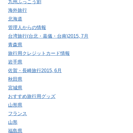
九州ふっこう割
海外旅行
北海道
管理人からの情報
台湾旅行(台北・嘉儀・台南)2015, 7月
青森県
旅行用クレジットカード情報
岩手県
佐賀・長崎旅行2015, 6月
秋田県
宮城県
おすすめ旅行用グッズ
山形県
フランス
山形
福島県