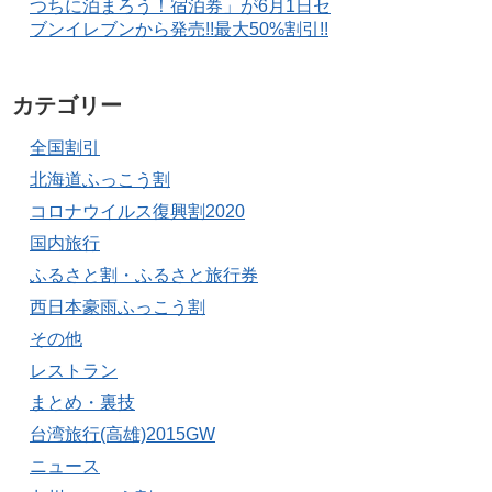
つちに泊まろう！宿泊券」が6月1日セ
ブンイレブンから発売!!最大50%割引!!
カテゴリー
全国割引
北海道ふっこう割
コロナウイルス復興割2020
国内旅行
ふるさと割・ふるさと旅行券
西日本豪雨ふっこう割
その他
レストラン
まとめ・裏技
台湾旅行(高雄)2015GW
ニュース