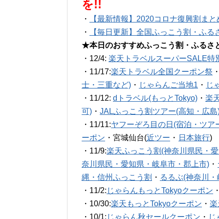
を!!
・
【最新情報】2020コロナ復興割まと
・
【毎日更新】全国ふっこう割・ふる
★本日のおすすめふっこう割・ふるさ
・12/4:
楽天トラベルスーパーSALE特
・11/17:
楽天トラベル全国クーポン祭
士・三重など)
・
じゃらんご当地1
・
じ
・11/12:
dトラベル(もっとTokyo)
・
楽
可)
・
JALふっこう割ツアー(高知・広島
・11/11:
ヤフーぞろ目の日(宿泊・ツアー
ーポン
・宮城仙台(
近ツー
・
日本旅行
)
・11/9:
楽天ふっこう割(神奈川県民・愛
奈川県民・愛知県・岐阜市・郡上市)
・
縄・信州ふっこう割
・
るるぶ(神奈川・
・11/2:
じゃらんもっとTokyoクーポン
・10/30:
楽天もっとTokyoクーポン
・
楽
・10/1:
じゃらん秋セールクーポン
・
じ