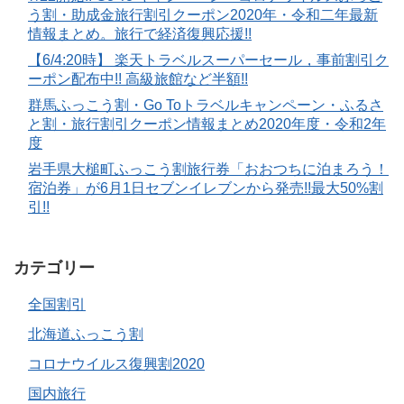
う割・助成金旅行割引クーポン2020年・令和二年最新
情報まとめ。旅行で経済復興応援!!
【6/4:20時】 楽天トラベルスーパーセール，事前割引ク
ーポン配布中!! 高級旅館など半額!!
群馬ふっこう割・Go Toトラベルキャンペーン・ふるさ
と割・旅行割引クーポン情報まとめ2020年度・令和2年
度
岩手県大槌町ふっこう割旅行券「おおつちに泊まろう！
宿泊券」が6月1日セブンイレブンから発売!!最大50%割
引!!
カテゴリー
全国割引
北海道ふっこう割
コロナウイルス復興割2020
国内旅行