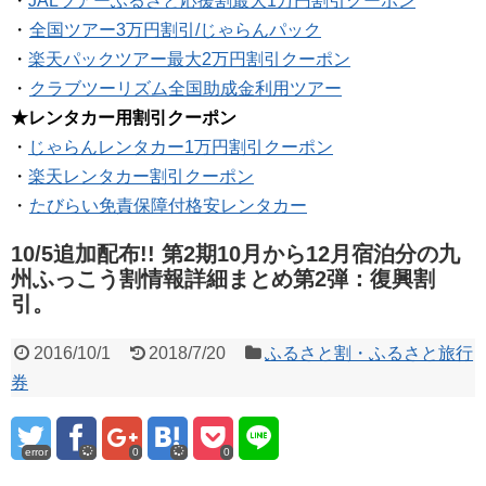
・
JALツアーふるさと応援割最大1万円割引クーポン
・
全国ツアー3万円割引/じゃらんパック
・
楽天パックツアー最大2万円割引クーポン
・
クラブツーリズム全国助成金利用ツアー
★レンタカー用割引クーポン
・
じゃらんレンタカー1万円割引クーポン
・
楽天レンタカー割引クーポン
・
たびらい免責保障付格安レンタカー
10/5追加配布!! 第2期10月から12月宿泊分の九
州ふっこう割情報詳細まとめ第2弾：復興割
引。
2016/10/1
2018/7/20
ふるさと割・ふるさと旅行
券
error
0
0