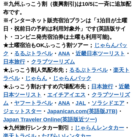
※九州ふっこう割（復興割引)は10/5に一斉に追加配
布です。
※インターネット販売宿泊プランは「1泊目が土曜
日・祝前日の予約は利用対象外」です(英語版サイ
ト・コンビニ発売宿泊券は土曜も利用可能)。
★土曜宿泊もOKふっこう割ツアー；
じゃらんパッ
ク
・
るるぶトラベル
・
ANA
・
近畿日本ツーリスト
・
日本旅行
・
クラブツーリズム
★ふっこう割人気配布先；
るるぶトラベル
・
楽天ト
ラベル
・
じゃらん
・
じゃらんパック
★ふっこう割おすすめ穴場配布先；
日本旅行
・
近畿
日本ツーリスト
・
エイチアイエス
・
クラブツーリズ
ム
・
ヤフートラベル
・
ANA
・
JAL
・
ソラシドエア
・
ジェットスター
・
Japanican.com(英語版JTB)
・
Japan Traveler Online(英語版近ツー)
★九州旅行レンタカー割引；
じゃらんレンタカー
・
楽天トラベル
・
たびらいレンタカー