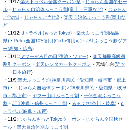
・11/17:
楽天トラベル全国クーポン祭
・
じゃらん全国冬セー
ル
・
じゃらん自治体ふっこう割(富士・三重など)
・
じゃらん
ご当地1
・
じゃらんご当地2
・
楽天自治体ふっこう割(岡山な
ど
・11/12:
dトラベル(もっとTokyo)
・
楽天ふっこう割(福島
県)
・
Relux全国10%割引(GoTo併用可)
・
JALふっこう割ツア
ー(高知・広島)
・11/11:
ヤフーぞろ目の日(宿泊・ツアー)
・
楽天都民高級宿
割引クーポン
・
楽天レンタカー冬クーポン
・宮城仙台(
近ツ
ー
・
日本旅行
)
・11/9:
楽天ふっこう割(神奈川県民・愛知県・岐阜市・郡上
市)
・・
じゃらん自治体クーポン(神奈川県民・愛知県・岐阜
市・郡上市)
・
ヤフー山口ふっこう割
・
一休金沢ふっこう
割
・
JTB沖縄・信州ふっこう割
・
るるぶ(神奈川・岐阜)
・
d
トラベル(岐阜・加賀)
・11/2:
じゃらんもっとTokyoクーポン
・
じゃらん全国秋セ
ール
・
楽天自治体別ふっこう割