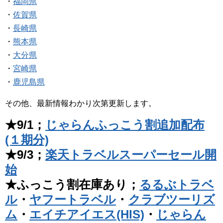
・
福岡県
・
佐賀県
・
長崎県
・
熊本県
・
大分県
・
宮崎県
・
鹿児島県
その他、最新情報わかり次第更新します。
★9/1；
じゃらんふっこう割追加配布
(１期分)
★9/3；
楽天トラベルスーパーセール開
始
★ふっこう割在庫あり；
るるぶトラベ
ル
・
ヤフートラベル
・
クラブツーリズ
ム
・
エイチアイエス(HIS)
・
じゃらん