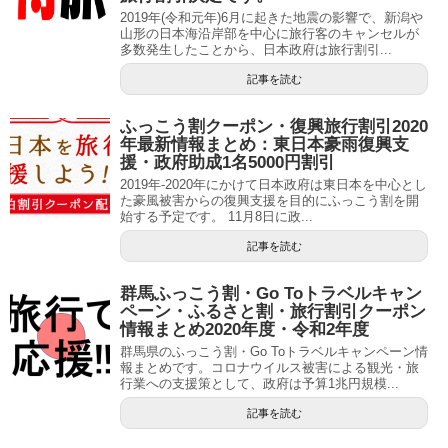
2019年(令和元年)6月に起きた地震の影響で、新潟や
山形の日本海沿岸部を中心に旅行客のキャンセルが
多数発生したことから、日本政府は旅行割引...
記事を読む
ふっこう割クーポン・復興旅行割引2020
年最新情報まとめ：東日本豪雨復興支
援・政府助成1名5000円割引
2019年-2020年にかけて日本政府は東日本を中心とし
た豪風被害からの復興支援を目的にふっこう割を開
始する予定です。 11月8日に政...
記事を読む
群馬ふっこう割・Go Toトラベルキャン
ペーン・ふるさと割・旅行割引クーポン
情報まとめ2020年度・令和2年度
群馬県のふっこう割・Go Toトラベルキャンペーン情
報まとめです。コロナウイルス被害による観光・旅
行業への支援策として、政府は予算1兆円規模...
記事を読む