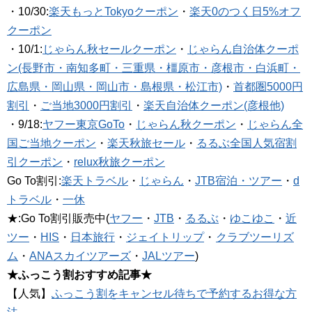
・10/30:
楽天もっとTokyoクーポン
・
楽天0のつく日5%オフ
クーポン
・10/1:
じゃらん秋セールクーポン
・
じゃらん自治体クーポ
ン(長野市・南知多町・三重県・橿原市・彦根市・白浜町・
広島県・岡山県・岡山市・島根県・松江市)
・
首都圏5000円
割引
・
ご当地3000円割引
・
楽天自治体クーポン(彦根他)
・9/18:
ヤフー東京GoTo
・
じゃらん秋クーポン
・
じゃらん全
国ご当地クーポン
・
楽天秋旅セール
・
るるぶ全国人気宿割
引クーポン
・
relux秋旅クーポン
Go To割引:
楽天トラベル
・
じゃらん
・
JTB宿泊・ツアー
・
d
トラベル
・
一休
★:Go To割引販売中(
ヤフー
・
JTB
・
るるぶ
・
ゆこゆこ
・
近
ツー
・
HIS
・
日本旅行
・
ジェイトリップ
・
クラブツーリズ
ム
・
ANAスカイツアーズ
・
JALツアー
)
★ふっこう割おすすめ記事★
【人気】
ふっこう割をキャンセル待ちで予約するお得な方