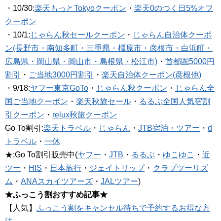
・10/30:
楽天もっとTokyoクーポン
・
楽天0のつく日5%オフ
クーポン
・10/1:
じゃらん秋セールクーポン
・
じゃらん自治体クーポ
ン(長野市・南知多町・三重県・橿原市・彦根市・白浜町・
広島県・岡山県・岡山市・島根県・松江市)
・
首都圏5000円
割引
・
ご当地3000円割引
・
楽天自治体クーポン(彦根他)
・9/18:
ヤフー東京GoTo
・
じゃらん秋クーポン
・
じゃらん全
国ご当地クーポン
・
楽天秋旅セール
・
るるぶ全国人気宿割
引クーポン
・
relux秋旅クーポン
Go To割引:
楽天トラベル
・
じゃらん
・
JTB宿泊・ツアー
・
d
トラベル
・
一休
★:Go To割引販売中(
ヤフー
・
JTB
・
るるぶ
・
ゆこゆこ
・
近
ツー
・
HIS
・
日本旅行
・
ジェイトリップ
・
クラブツーリズ
ム
・
ANAスカイツアーズ
・
JALツアー
)
★ふっこう割おすすめ記事★
【人気】
ふっこう割をキャンセル待ちで予約するお得な方