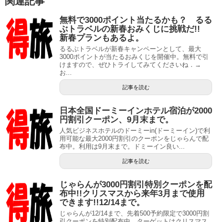
関連記事
無料で3000ポイント当たるかも？ るる
ぶトラベルの新春おみくじに挑戦だ!!
新春プランもあるよ。
るるぶトラベルが新春キャンペーンとして、最大
3000ポイントが当たるおみくじを開催中。無料で引
けますので、ぜひトライしてみてくださいね．→
お...
記事を読む
日本全国ドーミーインホテル宿泊が2000
円割引クーポン、9月末まで。
人気ビジネスホテルのドーミーin(ドーミーイン)で利
用可能な最大2000円割引のクーポンをじゃらんで配
布中。利用は9月末まで。ドミーイン良い...
記事を読む
じゃらんが3000円割引特別クーポンを配
布中!!クリスマスから来年3月まで使用
できます!!12/14まで。
じゃらんが12/14まで、先着500予約限定で3000円割
引クーポンを特別配布中。ターゲットはクリスマス