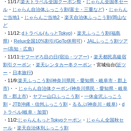
・11/17:
楽天トラベル全国クーポン祭
・
じゃらん全国冬セー
ル
・
じゃらん自治体ふっこう割(富士・三重など)
・
じゃらん
ご当地1
・
じゃらんご当地2
・
楽天自治体ふっこう割(岡山な
ど
・11/12:
dトラベル(もっとTokyo)
・
楽天ふっこう割(福島
県)
・
Relux全国10%割引(GoTo併用可)
・
JALふっこう割ツア
ー(高知・広島)
・11/11:
ヤフーぞろ目の日(宿泊・ツアー)
・
楽天都民高級宿
割引クーポン
・
楽天レンタカー冬クーポン
・宮城仙台(
近ツ
ー
・
日本旅行
)
・11/9:
楽天ふっこう割(神奈川県民・愛知県・岐阜市・郡上
市)
・・
じゃらん自治体クーポン(神奈川県民・愛知県・岐阜
市・郡上市)
・
ヤフー山口ふっこう割
・
一休金沢ふっこう
割
・
JTB沖縄・信州ふっこう割
・
るるぶ(神奈川・岐阜)
・
d
トラベル(岐阜・加賀)
・11/2:
じゃらんもっとTokyoクーポン
・
じゃらん全国秋セ
ール
・
楽天自治体別ふっこう割