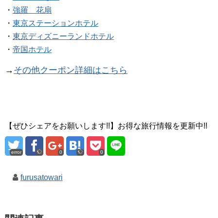
・
強羅 花扇
・
東京ステーションホテル
・
東京ディズニーランドホテル
・
帝国ホテル
→
その他クーポン詳細はこちら
【ぜひシェアをお願いします!!】お得な旅行情報を更新中!!
error
0
0
furusatowari