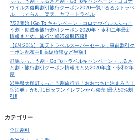
ふっこう割・ふるさと割・Go Toキャンペーン・コロナ
ウイルス復興割引旅行クーポン2020一覧 !!るるぶトラベ
ル、じゃらん、楽天、ヤフートラベル
7/22開始!! Go To キャンペーン・コロナウイルスふっこ
う割・助成金旅行割引クーポン2020年・令和二年最新
情報まとめ。旅行で経済復興応援!!
【6/4:20時】 楽天トラベルスーパーセール，事前割引ク
ーポン配布中!! 高級旅館など半額!!
群馬ふっこう割・Go Toトラベルキャンペーン・ふるさ
と割・旅行割引クーポン情報まとめ2020年度・令和2年
度
岩手県大槌町ふっこう割旅行券「おおつちに泊まろう！
宿泊券」が6月1日セブンイレブンから発売!!最大50%割
引!!
カテゴリー
全国割引