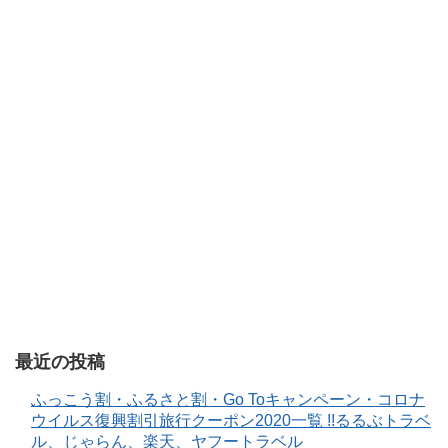
最近の投稿
ふっこう割・ふるさと割・Go Toキャンペーン・コロナ
ウイルス復興割引旅行クーポン2020一覧 !!るるぶトラベ
ル、じゃらん、楽天、ヤフートラベル