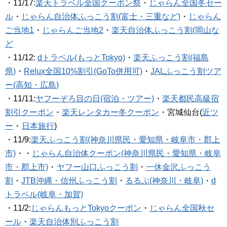
・11/17:
楽天トラベル全国クーポン祭
・
じゃらん全国冬セー
ル
・
じゃらん自治体ふっこう割(富士・三重など)
・
じゃらん
ご当地1
・
じゃらんご当地2
・
楽天自治体ふっこう割(岡山な
ど
・11/12:
dトラベル(もっとTokyo)
・
楽天ふっこう割(福島
県)
・
Relux全国10%割引(GoTo併用可)
・
JALふっこう割ツア
ー(高知・広島)
・11/11:
ヤフーぞろ目の日(宿泊・ツアー)
・
楽天都民高級宿
割引クーポン
・
楽天レンタカー冬クーポン
・宮城仙台(
近ツ
ー
・
日本旅行
)
・11/9:
楽天ふっこう割(神奈川県民・愛知県・岐阜市・郡上
市)
・・
じゃらん自治体クーポン(神奈川県民・愛知県・岐阜
市・郡上市)
・
ヤフー山口ふっこう割
・
一休金沢ふっこう
割
・
JTB沖縄・信州ふっこう割
・
るるぶ(神奈川・岐阜)
・
d
トラベル(岐阜・加賀)
・11/2:
じゃらんもっとTokyoクーポン
・
じゃらん全国秋セ
ール
・
楽天自治体別ふっこう割