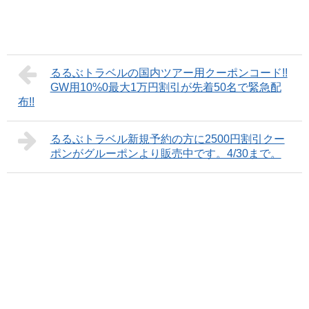
るるぶトラベルの国内ツアー用クーポンコード!!
GW用10%0最大1万円割引が先着50名で緊急配
布!!
るるぶトラベル新規予約の方に2500円割引クー
ポンがグルーポンより販売中です。4/30まで。