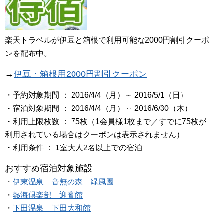
楽天トラベルが伊豆と箱根で利用可能な2000円割引クーポ
ンを配布中。
→
伊豆・箱根用2000円割引クーポン
・予約対象期間 ： 2016/4/4（月）～ 2016/5/1（日）
・宿泊対象期間 ： 2016/4/4（月）～ 2016/6/30（木）
・利用上限枚数 ： 75枚（1会員様1枚まで／すでに75枚が
利用されている場合はクーポンは表示されません）
・利用条件 ： 1室大人2名以上での宿泊
おすすめ宿泊対象施設
・
伊東温泉 音無の森 緑風園
・
熱海倶楽部 迎賓館
・
下田温泉 下田大和館