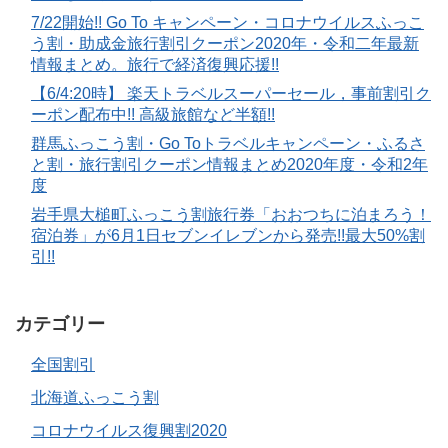
7/22開始!! Go To キャンペーン・コロナウイルスふっこ
う割・助成金旅行割引クーポン2020年・令和二年最新
情報まとめ。旅行で経済復興応援!!
【6/4:20時】 楽天トラベルスーパーセール，事前割引ク
ーポン配布中!! 高級旅館など半額!!
群馬ふっこう割・Go Toトラベルキャンペーン・ふるさ
と割・旅行割引クーポン情報まとめ2020年度・令和2年
度
岩手県大槌町ふっこう割旅行券「おおつちに泊まろう！
宿泊券」が6月1日セブンイレブンから発売!!最大50%割
引!!
カテゴリー
全国割引
北海道ふっこう割
コロナウイルス復興割2020