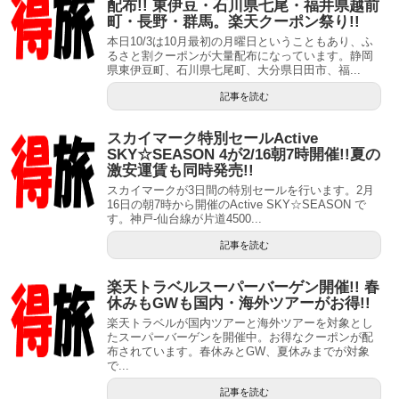
配布!! 東伊豆・石川県七尾・福井県越前
町・長野・群馬。楽天クーポン祭り!!
本日10/3は10月最初の月曜日ということもあり、ふ
るさと割クーポンが大量配布になっています。静岡
県東伊豆町、石川県七尾町、大分県日田市、福...
記事を読む
スカイマーク特別セールActive
SKY☆SEASON 4が2/16朝7時開催!!夏の
激安運賃も同時発売!!
スカイマークが3日間の特別セールを行います。2月
16日の朝7時から開催のActive SKY☆SEASON で
す。神戸-仙台線が片道4500...
記事を読む
楽天トラベルスーパーバーゲン開催!! 春
休みもGWも国内・海外ツアーがお得!!
楽天トラベルが国内ツアーと海外ツアーを対象とし
たスーパーバーゲンを開催中。お得なクーポンが配
布されています。春休みとGW、夏休みまでが対象
で...
記事を読む