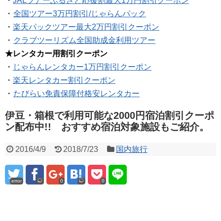
・
JALツアーふるさと応援割最大1万円割引クーポン
・
全国ツアー3万円割引/じゃらんパック
・
楽天パックツアー最大2万円割引クーポン
・
クラブツーリズム全国助成金利用ツアー
★レンタカー用割引クーポン
・
じゃらんレンタカー1万円割引クーポン
・
楽天レンタカー割引クーポン
・
たびらい免責保障付格安レンタカー
伊豆・箱根で利用可能な2000円宿泊割引クーポ
ン配布中!! おすすめ宿泊対象施設もご紹介。
2016/4/9
2018/7/23
国内旅行
error
0
0