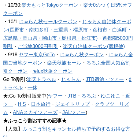
・10/30:
楽天もっとTokyoクーポン
・
楽天0のつく日5%オフ
クーポン
・10/1:
じゃらん秋セールクーポン
・
じゃらん自治体クーポ
ン(長野市・南知多町・三重県・橿原市・彦根市・白浜町・
広島県・岡山県・岡山市・島根県・松江市)
・
首都圏5000円
割引
・
ご当地3000円割引
・
楽天自治体クーポン(彦根他)
・9/18:
ヤフー東京GoTo
・
じゃらん秋クーポン
・
じゃらん全
国ご当地クーポン
・
楽天秋旅セール
・
るるぶ全国人気宿割
引クーポン
・
relux秋旅クーポン
Go To割引:
楽天トラベル
・
じゃらん
・
JTB宿泊・ツアー
・
d
トラベル
・
一休
★:Go To割引販売中(
ヤフー
・
JTB
・
るるぶ
・
ゆこゆこ
・
近
ツー
・
HIS
・
日本旅行
・
ジェイトリップ
・
クラブツーリズ
ム
・
ANAスカイツアーズ
・
JALツアー
)
★ふっこう割おすすめ記事★
【人気】
ふっこう割をキャンセル待ちで予約するお得な方