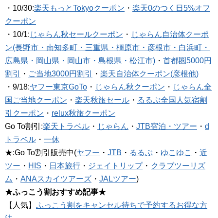
・10/30:
楽天もっとTokyoクーポン
・
楽天0のつく日5%オフ
クーポン
・10/1:
じゃらん秋セールクーポン
・
じゃらん自治体クーポ
ン(長野市・南知多町・三重県・橿原市・彦根市・白浜町・
広島県・岡山県・岡山市・島根県・松江市)
・
首都圏5000円
割引
・
ご当地3000円割引
・
楽天自治体クーポン(彦根他)
・9/18:
ヤフー東京GoTo
・
じゃらん秋クーポン
・
じゃらん全
国ご当地クーポン
・
楽天秋旅セール
・
るるぶ全国人気宿割
引クーポン
・
relux秋旅クーポン
Go To割引:
楽天トラベル
・
じゃらん
・
JTB宿泊・ツアー
・
d
トラベル
・
一休
★:Go To割引販売中(
ヤフー
・
JTB
・
るるぶ
・
ゆこゆこ
・
近
ツー
・
HIS
・
日本旅行
・
ジェイトリップ
・
クラブツーリズ
ム
・
ANAスカイツアーズ
・
JALツアー
)
★ふっこう割おすすめ記事★
【人気】
ふっこう割をキャンセル待ちで予約するお得な方