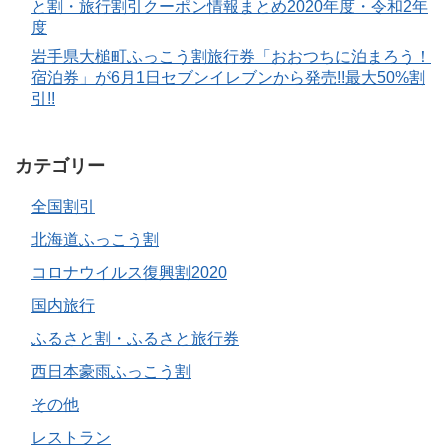
と割・旅行割引クーポン情報まとめ2020年度・令和2年
度
岩手県大槌町ふっこう割旅行券「おおつちに泊まろう！
宿泊券」が6月1日セブンイレブンから発売!!最大50%割
引!!
カテゴリー
全国割引
北海道ふっこう割
コロナウイルス復興割2020
国内旅行
ふるさと割・ふるさと旅行券
西日本豪雨ふっこう割
その他
レストラン