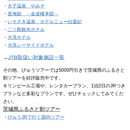
・
大子温泉 やみぞ
・
里海邸 －金波楼本邸－
・
いそざき温泉 ホテルニュー白亜紀
・
二ツ島観光ホテル
・
大洗ホテル
・
大洗シーサイドホテル
→
JTB取扱い対象施設一覧
その他、びゅうツアーでは5000円引きで茨城県のふるさと
割ツアーを好評販売中です。
キリンビール工場や、レンタカープラン、1泊2日のJRつき
プランなど多彩なプランです。ぜひチェックしてみてくだ
さい。
茨城県ふるさと割ツアー
・
びゅうJRで行く国内ツアー