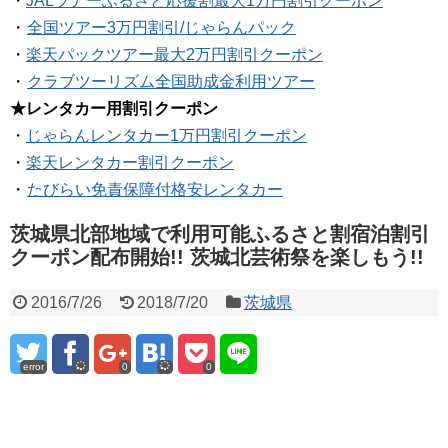
・
JALツアーふるさと応援割最大1万円割引クーポン
・
全国ツアー3万円割引/じゃらんパック
・
楽天パックツアー最大2万円割引クーポン
・
クラブツーリズム全国助成金利用ツアー
★レンタカー用割引クーポン
・
じゃらんレンタカー1万円割引クーポン
・
楽天レンタカー割引クーポン
・
たびらい免責保障付格安レンタカー
茨城県北部地域で利用可能ふるさと割宿泊割引
クーポン配布開始!! 茨城北芸術祭を楽しもう!!
2016/7/26
2018/7/20
茨城県
error
0
0