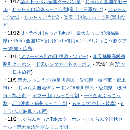
・11/17:
楽天トラベル全国クーポン祭
・
じゃらん全国冬セー
ル
・
じゃらん自治体ふっこう割(富士・三重など)
・
じゃらん
ご当地1
・
じゃらんご当地2
・
楽天自治体ふっこう割(岡山な
ど
・11/12:
dトラベル(もっとTokyo)
・
楽天ふっこう割(福島
県)
・
Relux全国10%割引(GoTo併用可)
・
JALふっこう割ツア
ー(高知・広島)
・11/11:
ヤフーぞろ目の日(宿泊・ツアー)
・
楽天都民高級宿
割引クーポン
・
楽天レンタカー冬クーポン
・宮城仙台(
近ツ
ー
・
日本旅行
)
・11/9:
楽天ふっこう割(神奈川県民・愛知県・岐阜市・郡上
市)
・・
じゃらん自治体クーポン(神奈川県民・愛知県・岐阜
市・郡上市)
・
ヤフー山口ふっこう割
・
一休金沢ふっこう
割
・
JTB沖縄・信州ふっこう割
・
るるぶ(神奈川・岐阜)
・
d
トラベル(岐阜・加賀)
・11/2:
じゃらんもっとTokyoクーポン
・
じゃらん全国秋セ
ール
・
楽天自治体別ふっこう割