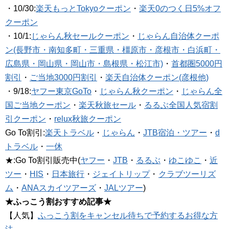
・10/30:
楽天もっとTokyoクーポン
・
楽天0のつく日5%オフ
クーポン
・10/1:
じゃらん秋セールクーポン
・
じゃらん自治体クーポ
ン(長野市・南知多町・三重県・橿原市・彦根市・白浜町・
広島県・岡山県・岡山市・島根県・松江市)
・
首都圏5000円
割引
・
ご当地3000円割引
・
楽天自治体クーポン(彦根他)
・9/18:
ヤフー東京GoTo
・
じゃらん秋クーポン
・
じゃらん全
国ご当地クーポン
・
楽天秋旅セール
・
るるぶ全国人気宿割
引クーポン
・
relux秋旅クーポン
Go To割引:
楽天トラベル
・
じゃらん
・
JTB宿泊・ツアー
・
d
トラベル
・
一休
★:Go To割引販売中(
ヤフー
・
JTB
・
るるぶ
・
ゆこゆこ
・
近
ツー
・
HIS
・
日本旅行
・
ジェイトリップ
・
クラブツーリズ
ム
・
ANAスカイツアーズ
・
JALツアー
)
★ふっこう割おすすめ記事★
【人気】
ふっこう割をキャンセル待ちで予約するお得な方