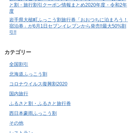
と割・旅行割引クーポン情報まとめ2020年度・令和2年
度
岩手県大槌町ふっこう割旅行券「おおつちに泊まろう！
宿泊券」が6月1日セブンイレブンから発売!!最大50%割
引!!
カテゴリー
全国割引
北海道ふっこう割
コロナウイルス復興割2020
国内旅行
ふるさと割・ふるさと旅行券
西日本豪雨ふっこう割
その他
レストラン