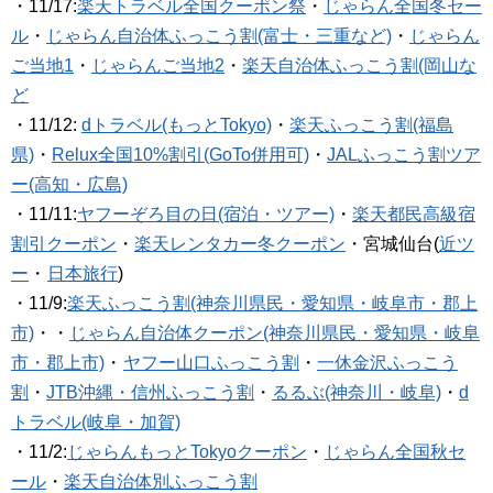
・11/17:
楽天トラベル全国クーポン祭
・
じゃらん全国冬セー
ル
・
じゃらん自治体ふっこう割(富士・三重など)
・
じゃらん
ご当地1
・
じゃらんご当地2
・
楽天自治体ふっこう割(岡山な
ど
・11/12:
dトラベル(もっとTokyo)
・
楽天ふっこう割(福島
県)
・
Relux全国10%割引(GoTo併用可)
・
JALふっこう割ツア
ー(高知・広島)
・11/11:
ヤフーぞろ目の日(宿泊・ツアー)
・
楽天都民高級宿
割引クーポン
・
楽天レンタカー冬クーポン
・宮城仙台(
近ツ
ー
・
日本旅行
)
・11/9:
楽天ふっこう割(神奈川県民・愛知県・岐阜市・郡上
市)
・・
じゃらん自治体クーポン(神奈川県民・愛知県・岐阜
市・郡上市)
・
ヤフー山口ふっこう割
・
一休金沢ふっこう
割
・
JTB沖縄・信州ふっこう割
・
るるぶ(神奈川・岐阜)
・
d
トラベル(岐阜・加賀)
・11/2:
じゃらんもっとTokyoクーポン
・
じゃらん全国秋セ
ール
・
楽天自治体別ふっこう割