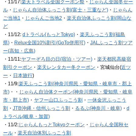
・11/17:
楽天トラベル全国クーポン祭
・
じゃらん全国冬セー
ル
・
じゃらん自治体ふっこう割(富士・三重など)
・
じゃらん
ご当地1
・
じゃらんご当地2
・
楽天自治体ふっこう割(岡山な
ど
・11/12:
dトラベル(もっとTokyo)
・
楽天ふっこう割(福島
県)
・
Relux全国10%割引(GoTo併用可)
・
JALふっこう割ツア
ー(高知・広島)
・11/11:
ヤフーぞろ目の日(宿泊・ツアー)
・
楽天都民高級宿
割引クーポン
・
楽天レンタカー冬クーポン
・宮城仙台(
近ツ
ー
・
日本旅行
)
・11/9:
楽天ふっこう割(神奈川県民・愛知県・岐阜市・郡上
市)
・・
じゃらん自治体クーポン(神奈川県民・愛知県・岐阜
市・郡上市)
・
ヤフー山口ふっこう割
・
一休金沢ふっこう
割
・
JTB沖縄・信州ふっこう割
・
るるぶ(神奈川・岐阜)
・
d
トラベル(岐阜・加賀)
・11/2:
じゃらんもっとTokyoクーポン
・
じゃらん全国秋セ
ール
・
楽天自治体別ふっこう割