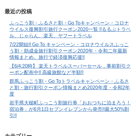
最近の投稿
ふっこう割・ふるさと割・Go Toキャンペーン・コロナ
ウイルス復興割引旅行クーポン2020一覧 !!るるぶトラベ
ル、じゃらん、楽天、ヤフートラベル
7/22開始!! Go To キャンペーン・コロナウイルスふっこ
う割・助成金旅行割引クーポン2020年・令和二年最新
情報まとめ。旅行で経済復興応援!!
【6/4:20時】 楽天トラベルスーパーセール，事前割引ク
ーポン配布中!! 高級旅館など半額!!
群馬ふっこう割・Go Toトラベルキャンペーン・ふるさ
と割・旅行割引クーポン情報まとめ2020年度・令和2年
度
岩手県大槌町ふっこう割旅行券「おおつちに泊まろう！
宿泊券」が6月1日セブンイレブンから発売!!最大50%割
引!!