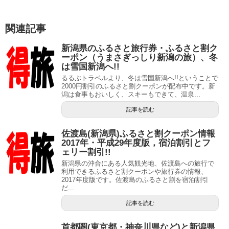
関連記事
新潟県のふるさと旅行券・ふるさと割ク
ーポン（うまさぎっしり新潟の旅）、冬
は雪国新潟へ!!
るるぶトラベルより、冬は雪国新潟へ!!ということで
2000円割引のふるさと割クーポンが配布中です。新
潟は食事もおいしく、スキーもできて、温泉...
記事を読む
佐渡島(新潟県)ふるさと割クーポン情報
2017年・平成29年度版，宿泊割引とフ
ェリー割引!!
新潟県の沖合にある人気観光地、佐渡島への旅行で
利用できるふるさと割クーポンや旅行券の情報、
2017年度版です。佐渡島のふるさと割を宿泊割引
だ...
記事を読む
首都圏(東京都・神奈川県など)と新潟県