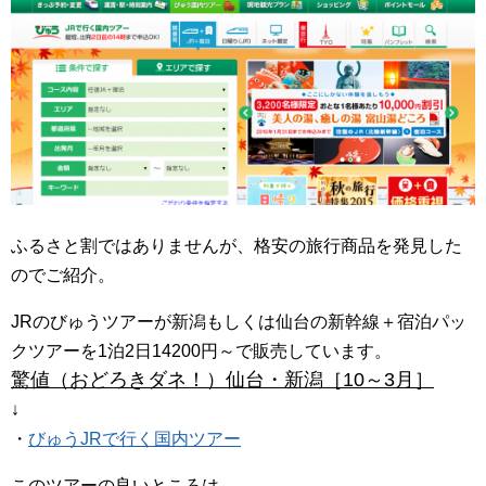
ふるさと割ではありませんが、格安の旅行商品を発見した
のでご紹介。
JRのびゅうツアーが新潟もしくは仙台の新幹線＋宿泊パッ
クツアーを1泊2日14200円～で販売しています。
驚値（おどろきダネ！）仙台・新潟［10～3月］
↓
・
びゅうJRで行く国内ツアー
このツアーの良いところは、