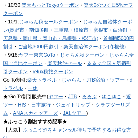
・10/30:
楽天もっとTokyoクーポン
・
楽天0のつく日5%オフ
クーポン
・10/1:
じゃらん秋セールクーポン
・
じゃらん自治体クーポ
ン(長野市・南知多町・三重県・橿原市・彦根市・白浜町・
広島県・岡山県・岡山市・島根県・松江市)
・
首都圏5000円
割引
・
ご当地3000円割引
・
楽天自治体クーポン(彦根他)
・9/18:
ヤフー東京GoTo
・
じゃらん秋クーポン
・
じゃらん全
国ご当地クーポン
・
楽天秋旅セール
・
るるぶ全国人気宿割
引クーポン
・
relux秋旅クーポン
Go To割引:
楽天トラベル
・
じゃらん
・
JTB宿泊・ツアー
・
d
トラベル
・
一休
★:Go To割引販売中(
ヤフー
・
JTB
・
るるぶ
・
ゆこゆこ
・
近
ツー
・
HIS
・
日本旅行
・
ジェイトリップ
・
クラブツーリズ
ム
・
ANAスカイツアーズ
・
JALツアー
)
★ふっこう割おすすめ記事★
【人気】
ふっこう割をキャンセル待ちで予約するお得な方